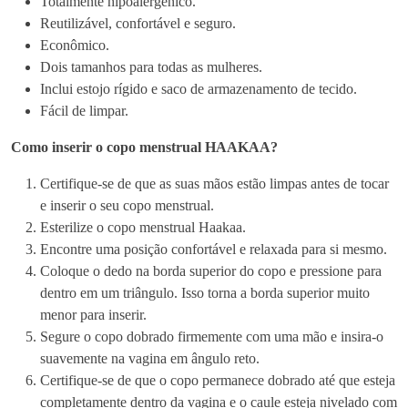
Totalmente hipoalergénico.
2
Reutilizável, confortável e seguro.
5
Econômico.
M
Dois tamanhos para todas as mulheres.
l
Inclui estojo rígido e saco de armazenamento de tecido.
O
Fácil de limpar.
u
Como inserir o copo menstrual HAAKAA?
3
0
Certifique-se de que as suas mãos estão limpas antes de tocar
M
e inserir o seu copo menstrual.
l
Esterilize o copo menstrual Haakaa.
]
Encontre uma posição confortável e relaxada para si mesmo.
Coloque o dedo na borda superior do copo e pressione para
dentro em um triângulo. Isso torna a borda superior muito
menor para inserir.
Segure o copo dobrado firmemente com uma mão e insira-o
suavemente na vagina em ângulo reto.
Certifique-se de que o copo permanece dobrado até que esteja
completamente dentro da vagina e o caule esteja nivelado com