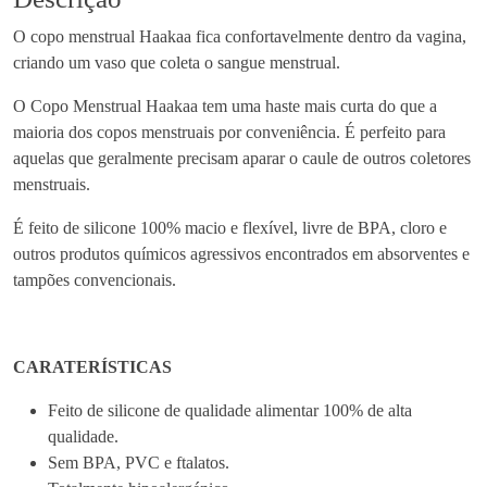
a
O copo menstrual Haakaa fica confortavelmente dentro da vagina,
d
criando um vaso que coleta o sangue menstrual.
e
d
O Copo Menstrual Haakaa tem uma haste mais curta do que a
e
maioria dos copos menstruais por conveniência. É perfeito para
C
aquelas que geralmente precisam aparar o caule de outros coletores
o
menstruais.
p
o
É feito de silicone 100% macio e flexível, livre de BPA, cloro e
M
outros produtos químicos agressivos encontrados em absorventes e
e
tampões convencionais.
n
s
t
CARATERÍSTICAS
r
u
Feito de silicone de qualidade alimentar 100% de alta
a
qualidade.
l
Sem BPA, PVC e ftalatos.
[