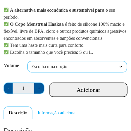
A alternativa mais económica e sustentável para o
seu
período.
O Copo Menstrual Haakaa
é feito de silicone 100% macio e
flexível, livre de BPA, cloro e outros produtos químicos agressivos
encontrados em absorventes e tampões convencionais.
Tem uma haste mais curta para conforto.
Escolha o tamanho que você precisa: S ou L.
Volume
Q
-
+
Adicionar
u
a
n
Descrição
Informação adicional
t
i
d
Descrição