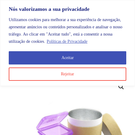
Skip to content
Promoções |
Veja as promoções agora!
Nós valorizamos a sua privacidade
Utilizamos cookies para melhorar a sua experiência de navegação,
apresentar anúncios ou conteúdos personalizados e analisar o nosso
tráfego. Ao clicar em "Aceitar tudo", está a consentir a nossa
Search
Account
Categorias
Cart
utilização de cookies.
Políticas de Privacidade
Aceitar
OMB
Higiene e cuidados do corpo
Menstruação
Cop
Rejeitar