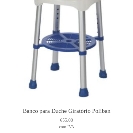
t
i
o
n
s
m
a
y
b
e
c
h
o
s
e
n
Banco para Duche Giratório Poliban
o
€
55.00
n
com IVA
t