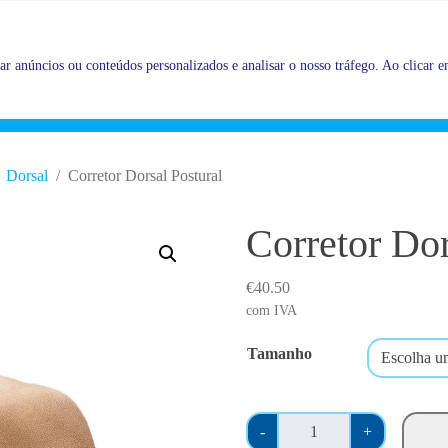
Promoções |
Veja as promoções agora!
r anúncios ou conteúdos personalizados e analisar o nosso tráfego. Ao clicar em
Dorsal
Corretor Dorsal Postural
Corretor Dor
€
40.50
com IVA
Tamanho
Q
-
+
u