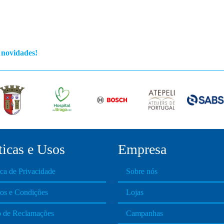
.
.
T
h
e
s novidades!
o
p
t
t
i
i
o
n
s
m
ticas e Usos
Empresa
a
y
ica de Privacidade
Sobre nós
b
e
os e Condições
Lojas
c
h
o de Reclamações
Campanhas
o