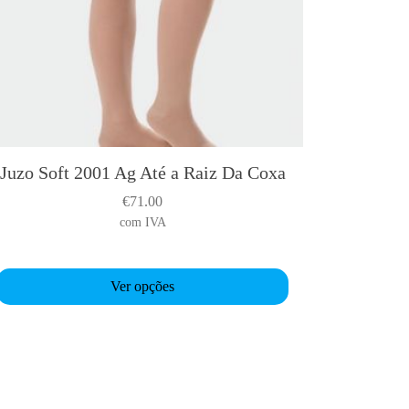
Juzo Soft 2001 Ag Até a Raiz Da Coxa
T
h
€
71.00
com IVA
s
p
Ver opções
o
d
u
c