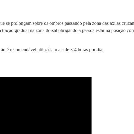
D
o
r
s que se prolongam sobre os ombros passando pela zona das axilas cruza
s
tração gradual na zona dorsal obrigando a pessoa estar na posição corr
a
l
P
o é recomendável utilizá-la mais de 3-4 horas por dia.
o
s
t
u
r
a
l