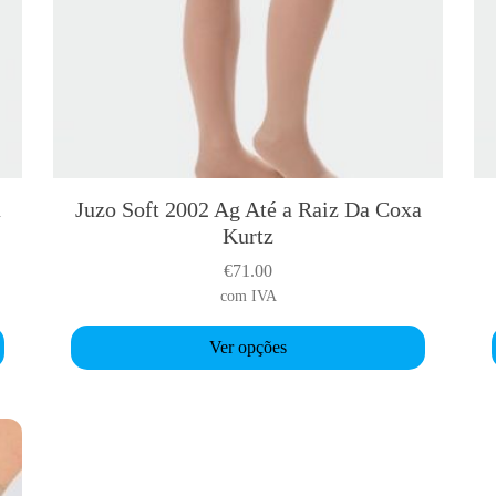
a
Juzo Soft 2002 Ag Até a Raiz Da Coxa
T
Kurtz
h
i
i
€
71.00
s
com IVA
p
r
r
Ver opções
o
d
u
c
t
t