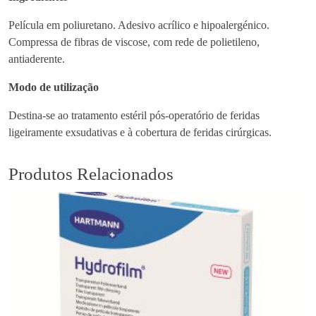
p
o
Película em poliuretano. Adesivo acrílico e hipoalergénico.
r
Compressa de fibras de viscose, com rede de polietileno,
T
antiaderente.
r
Modo de utilização
a
n
Destina-se ao tratamento estéril pós-operatório de feridas
s
ligeiramente exsudativas e à cobertura de feridas cirúrgicas.
p
a
Produtos Relacionados
r
e
n
t
1
0
x
1
2