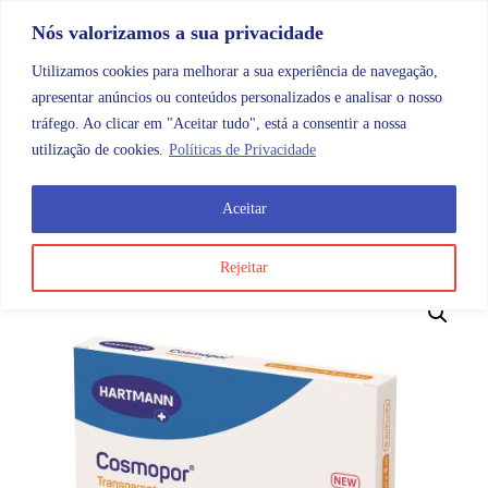
Skip to content
Promoções |
Veja as promoções agora!
Nós valorizamos a sua privacidade
Utilizamos cookies para melhorar a sua experiência de navegação,
apresentar anúncios ou conteúdos personalizados e analisar o nosso
tráfego. Ao clicar em "Aceitar tudo", está a consentir a nossa
Search
Account
Categorias
Cart
utilização de cookies.
Políticas de Privacidade
Aceitar
OMB
Ortopedia
Adesivos e pensos
Cosmopor Trans
Rejeitar