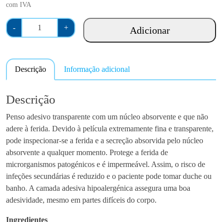
com IVA
Q
-
+
Adicionar
u
a
n
Descrição
Informação adicional
t
i
d
Descrição
a
Penso adesivo transparente com um núcleo absorvente e que não
d
adere à ferida. Devido à película extremamente fina e transparente,
e
pode inspecionar-se a ferida e a secreção absorvida pelo núcleo
d
absorvente a qualquer momento. Protege a ferida de
e
microrganismos patogénicos e é impermeável. Assim, o risco de
C
infeções secundárias é reduzido e o paciente pode tomar duche ou
o
banho. A camada adesiva hipoalergénica assegura uma boa
s
adesividade, mesmo em partes difíceis do corpo.
m
o
Ingredientes