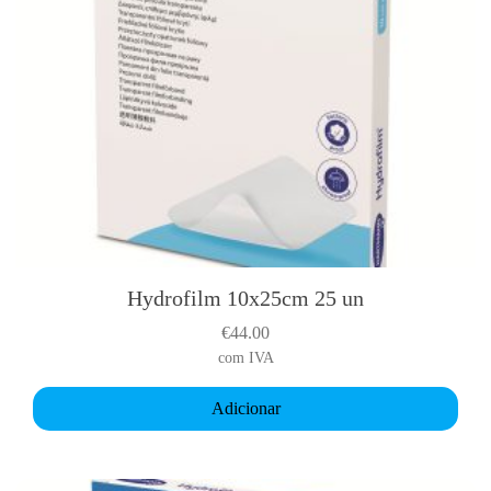
c
m
2
5
u
n
i
Hydrofilm 10x25cm 25 un
€
44.00
com IVA
Adicionar