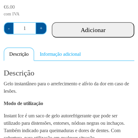
€
6.00
com IVA
Q
-
+
Adicionar
u
a
n
Descrição
Informação adicional
t
i
d
Descrição
a
Gelo instantâneo para o arrefecimento e alívio da dor em caso de
d
lesões.
e
d
Modo de utilização
e
D
Instant Ice é um saco de gelo autorefrigerante que pode ser
e
utilizado para distensões, entorses, nódoas negras ou inchaços.
r
Também indicado para queimaduras e dores de dentes. Com
m
cobertura, para utilização em qualquer situação.