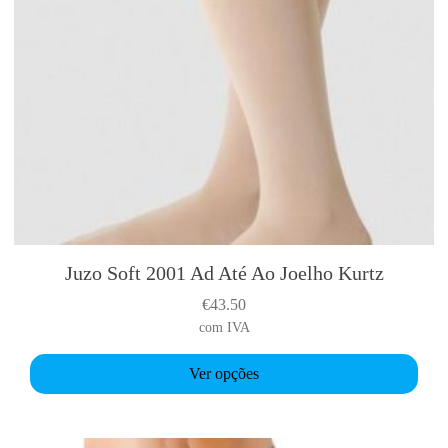
l
t
i
p
l
e
v
a
r
i
a
Juzo Soft 2001 Ad Até Ao Joelho Kurtz
T
n
h
€
43.50
t
i
com IVA
s
s
.
p
Ver opções
T
r
h
o
e
d