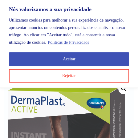
Skip to content
Promoções |
Veja as promoções agora!
Nós valorizamos a sua privacidade
Utilizamos cookies para melhorar a sua experiência de navegação,
apresentar anúncios ou conteúdos personalizados e analisar o nosso
tráfego. Ao clicar em "Aceitar tudo", está a consentir a nossa
Search
Account
Categorias
Cart
utilização de cookies.
Políticas de Privacidade
Aceitar
OMB
Ortopedia
DermaPlast Active Instant Ice 15x25c
Rejeitar