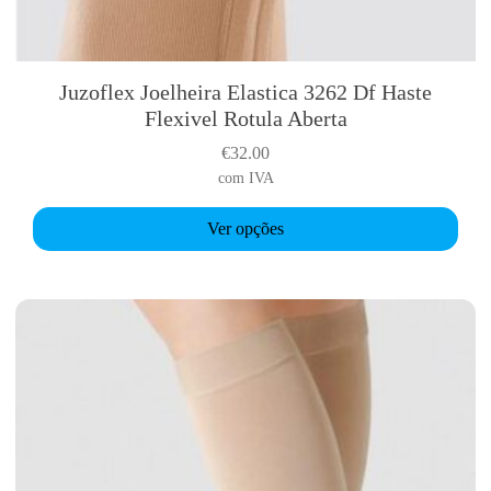
t
I
c
e
Juzoflex Joelheira Elastica 3262 Df Haste
T
1
Flexivel Rotula Aberta
h
5
i
€
32.00
x
s
com IVA
2
p
5
r
Ver opções
c
o
m
d
u
c
t
h
a
s
m
u