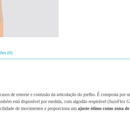
e
x
J
o
e
l
h
e
ões (0)
i
r
a
E
l
a
 casos de entorse e contusão da articulação do joelho. É composta por
s
 também está disponível por medida, com algodão respirável (JuzoFlex 
t
e facilidade de movimentos e proporciona um
ajuste ótimo
como zona de
i
c
a