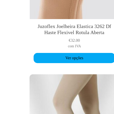
Juzoflex Joelheira Elastica 3262 Df
T
Haste Flexivel Rotula Aberta
h
i
€
32.00
s
com IVA
p
r
Ver opções
o
d
u
c
t
h
a
s
m