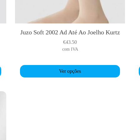
Juzo Soft 2002 Ad Até Ao Joelho Kurtz
T
h
€
43.50
i
i
com IVA
s
p
r
r
Ver opções
o
d
u
c
t
t
h
a
s
m