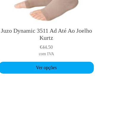
Juzo Dynamic 3511 Ad Até Ao Joelho
T
Kurtz
h
€
44.50
s
com IVA
p
Ver opções
o
d
u
c
h
a
s
m