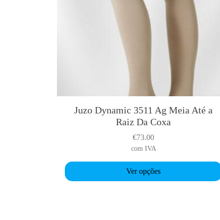
u
l
t
i
p
l
e
v
a
Juzo Dynamic 3511 Ag Meia Até a
T
r
Raiz Da Coxa
h
i
i
a
€
73.00
s
n
com IVA
p
t
r
Ver opções
s
o
.
d
T
u
h
c
e