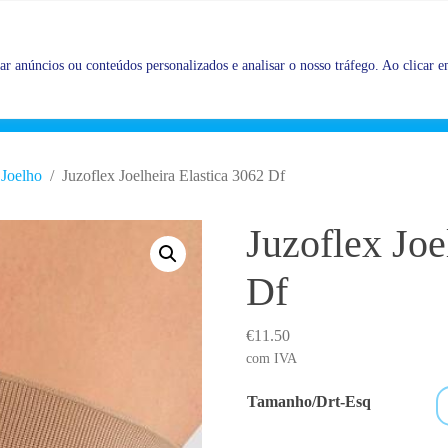
Promoções |
Veja as promoções agora!
r anúncios ou conteúdos personalizados e analisar o nosso tráfego. Ao clicar em
Joelho
Juzoflex Joelheira Elastica 3062 Df
Juzoflex Joe
Df
€
11.50
com IVA
Tamanho/Drt-Esq