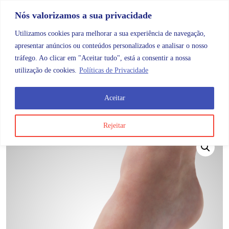
Skip to content
Promoções |
Veja as promoções agora!
Nós valorizamos a sua privacidade
Utilizamos cookies para melhorar a sua experiência de navegação,
apresentar anúncios ou conteúdos personalizados e analisar o nosso
tráfego. Ao clicar em "Aceitar tudo", está a consentir a nossa
Search
Account
Categorias
Cart
utilização de cookies.
Políticas de Privacidade
Aceitar
OMB
Higiene e cuidados do corpo
Pés e mãos
Emo 
Rejeitar