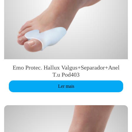
Emo Protec. Hallux Valgus+Separador+Anel
T.u Pod403
Ler mais