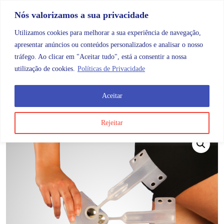
Skip to content
Promoções |
Veja as promoções agora!
Nós valorizamos a sua privacidade
Utilizamos cookies para melhorar a sua experiência de navegação,
apresentar anúncios ou conteúdos personalizados e analisar o nosso
tráfego. Ao clicar em "Aceitar tudo", está a consentir a nossa
Search
Account
Categorias
Cart
utilização de cookies.
Políticas de Privacidade
Aceitar
OMB
Ortopedia
Membros inferiores
Tornozelo
Ft
Rejeitar