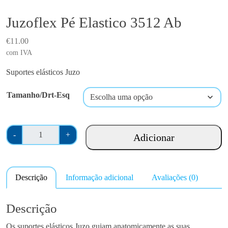
Juzoflex Pé Elastico 3512 Ab
€
11.00
com IVA
Suportes elásticos Juzo
Tamanho/Drt-Esq
Q
-
+
Adicionar
u
a
n
Descrição
Informação adicional
Avaliações (0)
t
i
d
Descrição
a
Os suportes elásticos Juzo guiam anatomicamente as suas
d