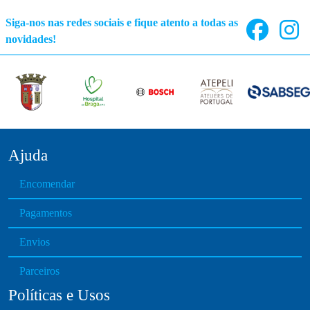
d
c
Siga-nos nas redes sociais e fique atento a todas as
u
t
novidades!
c
h
t
a
p
s
a
m
g
u
e
l
t
Ajuda
i
p
Encomendar
l
e
Pagamentos
v
Envios
a
r
Parceiros
i
Políticas e Usos
a
n