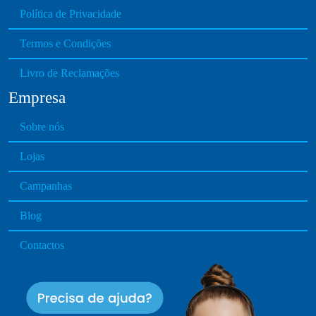
Política de Privacidade
t
s
Termos e Condições
.
T
Livro de Reclamações
h
Empresa
e
o
Sobre nós
p
t
Lojas
i
o
Campanhas
n
Blog
s
m
Contactos
a
y
b
e