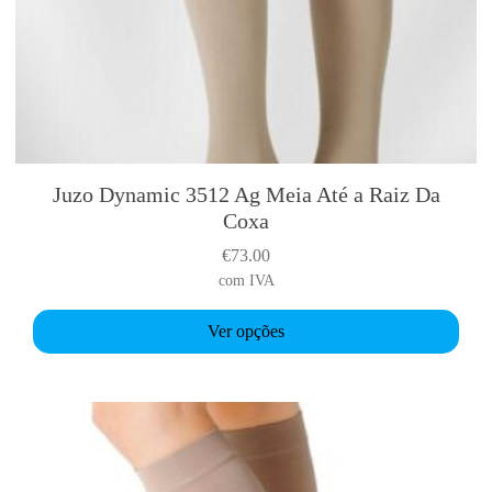
i
c
o
3
5
1
2
Juzo Dynamic 3512 Ag Meia Até a Raiz Da
A
T
Coxa
b
h
i
€
73.00
s
com IVA
p
r
Ver opções
o
d
u
c
t
h