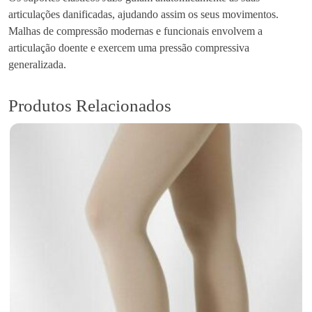
articulações danificadas, ajudando assim os seus movimentos.
e
Malhas de compressão modernas e funcionais envolvem a
d
articulação doente e exercem uma pressão compressiva
e
generalizada.
J
u
z
Produtos Relacionados
o
f
l
e
x
P
é
E
l
a
s
t