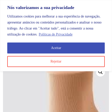
Skip to content
Promoções |
Veja as promoções agora!
Nós valorizamos a sua privacidade
Utilizamos cookies para melhorar a sua experiência de navegação,
apresentar anúncios ou conteúdos personalizados e analisar o nosso
tráfego. Ao clicar em "Aceitar tudo", está a consentir a nossa
Search
Account
Categorias
Cart
utilização de cookies.
Políticas de Privacidade
Aceitar
OMB
Ortopedia
Membros inferiores
Pé
Juzoflex 
Rejeitar