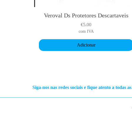
e
u
v
g
Veroval Ds Protetores Descartaveis
a
h
r
€
5.00
€
i
com IVA
6
a
.
Adicionar
n
0
t
0
s
.
T
h
Siga-nos nas redes sociais e fique atento a todas a
e
o
p
t
i
o
n