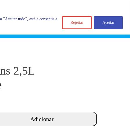
 "Aceitar tudo", está a consentir a
Rejeitar
Aceitar
Search
Account
Categorias
Cart
ons 2,5L
e
Adicionar