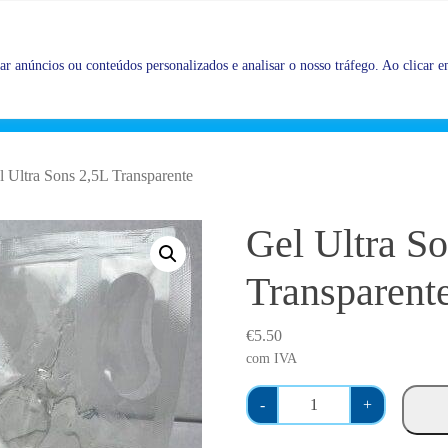
Promoções |
Veja as promoções agora!
r anúncios ou conteúdos personalizados e analisar o nosso tráfego. Ao clicar em
l Ultra Sons 2,5L Transparente
Gel Ultra S
Transparent
€
5.50
com IVA
Q
-
+
u
a