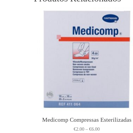
Medicomp Compressas Esterilizadas
T
h
P
€
2.00
–
€
6.00