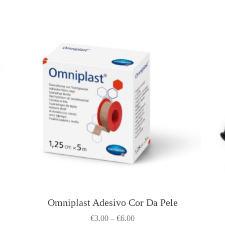
Omniplast Adesivo Cor Da Pele
T
h
P
€
3.00
–
€
6.00