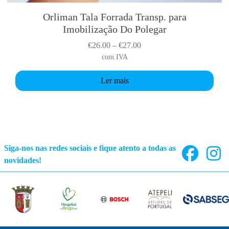
Orliman Tala Forrada Transp. para
Imobilização Do Polegar
P
€
26.00
–
€
27.00
r
com IVA
i
Ler mais
c
e
r
a
n
g
Siga-nos nas redes sociais e fique atento a todas as
e
novidades!
:
€
2
6
.
0