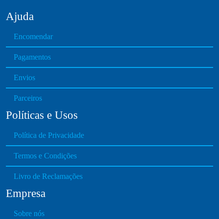
0
Ajuda
t
h
Encomendar
r
Pagamentos
o
u
Envios
g
h
Parceiros
€
Políticas e Usos
2
7
Política de Privacidade
.
0
Termos e Condições
0
Livro de Reclamações
Empresa
Sobre nós