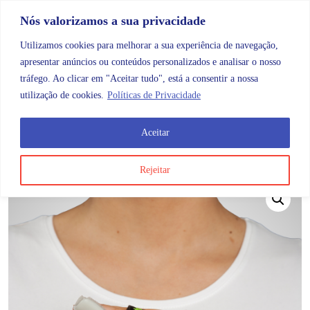
Skip to content
Promoções |
Veja as promoções agora!
Nós valorizamos a sua privacidade
Utilizamos cookies para melhorar a sua experiência de navegação,
apresentar anúncios ou conteúdos personalizados e analisar o nosso
tráfego. Ao clicar em "Aceitar tudo", está a consentir a nossa
Search
Account
Categorias
Cart
utilização de cookies.
Políticas de Privacidade
Aceitar
OMB
Ortopedia
Membros superiores
Mão
If050 T
Rejeitar