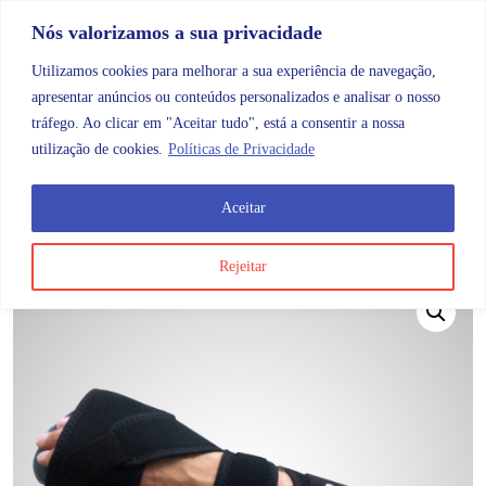
Skip to content
Promoções |
Veja as promoções agora!
Nós valorizamos a sua privacidade
Utilizamos cookies para melhorar a sua experiência de navegação,
apresentar anúncios ou conteúdos personalizados e analisar o nosso
tráfego. Ao clicar em "Aceitar tudo", está a consentir a nossa
Search
Account
Categorias
Cart
utilização de cookies.
Políticas de Privacidade
Aceitar
OMB
Ortopedia
Membros superiores
Mão
Mn300 T
Rejeitar