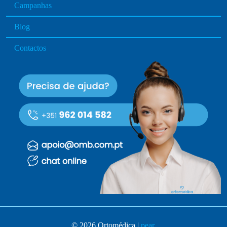
Campanhas
a
g
Blog
e
Contactos
© 2026 Ortomédica |
pear
.