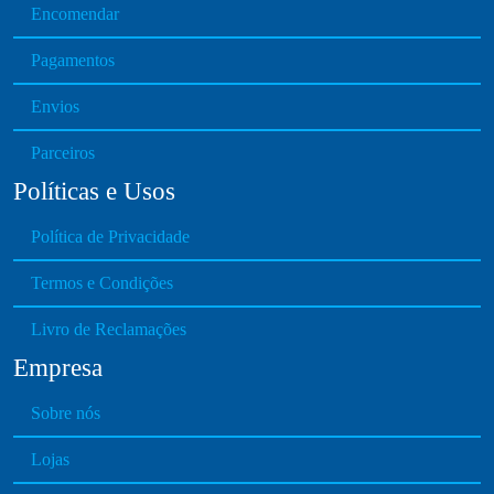
Encomendar
c
h
Pagamentos
o
s
Envios
e
n
Parceiros
o
Políticas e Usos
n
t
Política de Privacidade
h
e
Termos e Condições
p
Livro de Reclamações
r
o
Empresa
d
u
Sobre nós
c
Lojas
t
p