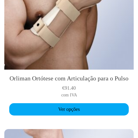
Orliman Ortótese com Articulação para o Pulso
T
h
€
91.40
i
com IVA
s
p
Ver opções
r
o
d
u