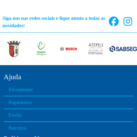
0
Siga-nos nas redes sociais e fique atento a todas as
novidades!
Ajuda
Encomendar
Pagamentos
Envios
Parceiros