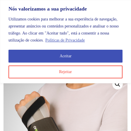
Skip to content
Promoções |
Veja as promoções agora!
Nós valorizamos a sua privacidade
Utilizamos cookies para melhorar a sua experiência de navegação,
apresentar anúncios ou conteúdos personalizados e analisar o nosso
tráfego. Ao clicar em "Aceitar tudo", está a consentir a nossa
Search
Account
Categorias
Cart
utilização de cookies.
Políticas de Privacidade
Aceitar
OMB
Ortopedia
Membros superiores
Mão
Tala I
Rejeitar