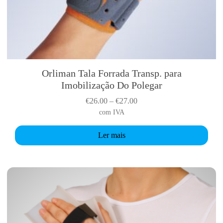
y
b
e
c
h
o
Orliman Tala Forrada Transp. para
s
Imobilização Do Polegar
e
P
€
26.00
–
€
27.00
n
r
com IVA
o
i
n
Ler mais
c
t
e
h
r
e
a
p
n
r
g
o
e
d
:
u