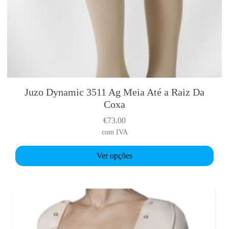
Juzo Dynamic 3511 Ag Meia Até a Raiz Da
T
Coxa
h
i
€
73.00
s
com IVA
p
r
Ver opções
o
d
u
c
t
h