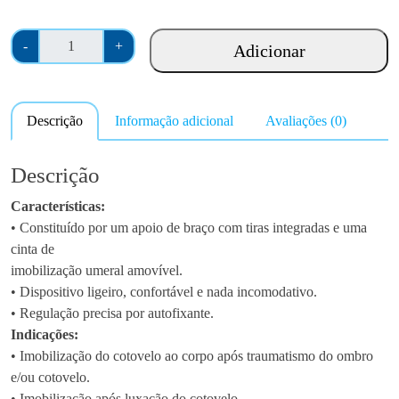
Q
-
+
Adicionar
u
a
n
Descrição
Informação adicional
Avaliações (0)
t
i
d
Descrição
a
Características:
d
• Constituído por um apoio de braço com tiras integradas e uma
e
cinta de
d
imobilização umeral amovível.
e
• Dispositivo ligeiro, confortável e nada incomodativo.
I
• Regulação precisa por autofixante.
m
Indicações:
o
• Imobilização do cotovelo ao corpo após traumatismo do ombro
b
e/ou cotovelo.
i
• Imobilização após luxação do cotovelo.