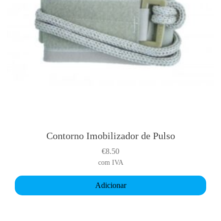
l
t
i
p
l
e
v
a
r
i
a
Contorno Imobilizador de Pulso
n
€
8.50
t
com IVA
s
.
Adicionar
T
h
e