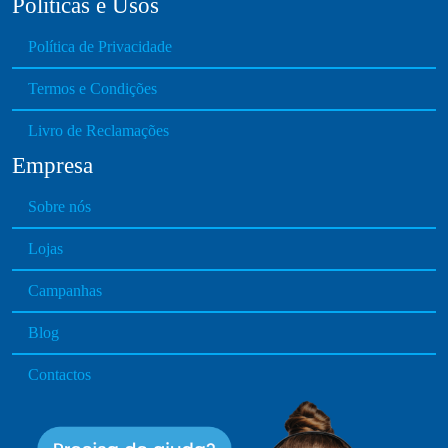
Políticas e Usos
n
t
Política de Privacidade
h
e
Termos e Condições
p
Livro de Reclamações
r
o
Empresa
d
u
Sobre nós
c
Lojas
t
p
Campanhas
a
g
Blog
e
Contactos