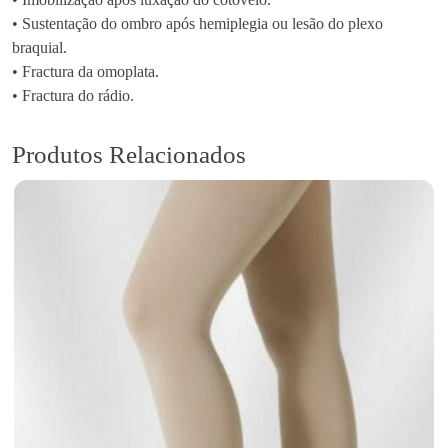
l
• Sustentação do ombro após hemiplegia ou lesão do plexo
i
braquial.
z
• Fractura da omoplata.
a
• Fractura do rádio.
d
o
r
Produtos Relacionados
D
o
C
o
t
o
v
e
l
o