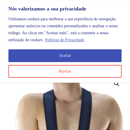
Skip to content
Promoções |
Veja as promoções agora!
Nós valorizamos a sua privacidade
Utilizamos cookies para melhorar a sua experiência de navegação,
apresentar anúncios ou conteúdos personalizados e analisar o nosso
tráfego. Ao clicar em "Aceitar tudo", está a consentir a nossa
Search
Account
Categorias
Cart
utilização de cookies.
Políticas de Privacidade
Aceitar
OMB
Ortopedia
Membros superiores
Ombro
Imob
Rejeitar