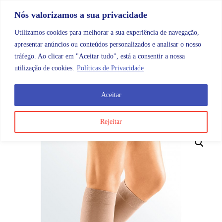
Skip to content
Promoções |
Veja as promoções agora!
Nós valorizamos a sua privacidade
Utilizamos cookies para melhorar a sua experiência de navegação,
apresentar anúncios ou conteúdos personalizados e analisar o nosso
tráfego. Ao clicar em "Aceitar tudo", está a consentir a nossa
Search
Account
Categorias
Cart
utilização de cookies.
Políticas de Privacidade
Aceitar
OMB
Ortopedia
Meias
Até ao joelho
Medi Elegan
Rejeitar