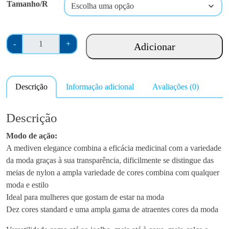
Tamanho/R
Q
-
+
Adicionar
u
a
n
Descrição
Informação adicional
Avaliações (0)
t
i
d
Descrição
a
Modo de ação:
d
A mediven elegance combina a eficácia medicinal com a variedade
e
da moda graças à sua transparência, dificilmente se distingue das
d
meias de nylon a ampla variedade de cores combina com qualquer
e
moda e estilo
M
Ideal para mulheres que gostam de estar na moda
e
Dez cores standard e uma ampla gama de atraentes cores da moda
d
i