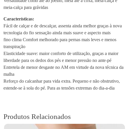
Versatilidade como até ao joelho, meia até à coxa, meia-calça e
E
meia-calça para grávidas
l
e
Características:
g
Fácil de calçar e de descalçar, assenta ainda melhor graças à nova
a
tecnologia do fio sensação ainda mais suave e aspecto mais
n
fino clima Comfort melhorado para pernas mais leves e menos
c
transpiração
e
Elasticidade suave: maior conforto de utilização, graças a maior
1
liberdade para os dedos dos pés e menor pressão no ante-pé
8
Entretela de menor desgaste no AM em virtude da nova técnica da
6
malha
M
Reforço do calcanhar para vida extra. Pequeno e não obstrutivo,
e
estende-se à sola do pé. Para as tensões extremas do dia-a-dia
i
a
E
l
Produtos Relacionados
a
s