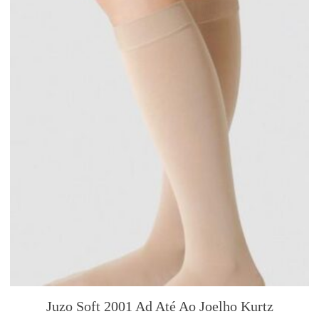
t
i
c
a
A
d
(
A
t
é
A
o
J
o
e
l
h
Juzo Soft 2001 Ad Até Ao Joelho Kurtz
o
T