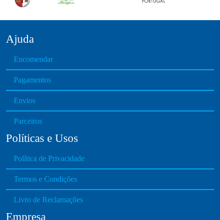
m
e
a
y
b
Ajuda
e
Encomendar
c
h
Pagamentos
o
s
Envios
e
n
Parceiros
o
Políticas e Usos
n
t
Política de Privacidade
h
e
Termos e Condições
p
Livro de Reclamações
r
o
Empresa