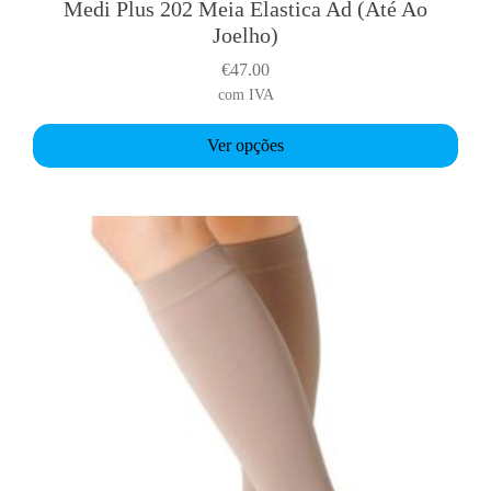
Medi Plus 202 Meia Elastica Ad (Até Ao
T
Joelho)
h
i
€
47.00
s
com IVA
p
r
Ver opções
o
d
u
c
t
h
a
s
m
u
l
t
i