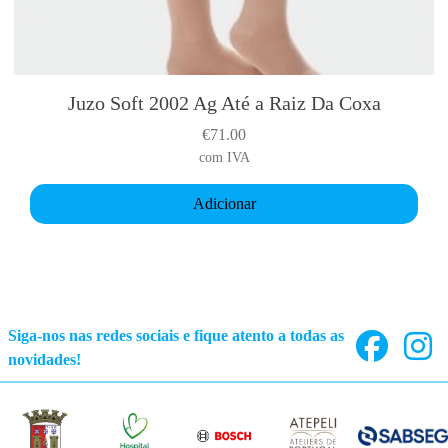
o
a
s
r
e
i
n
a
o
Juzo Soft 2002 Ag Até a Raiz Da Coxa
n
n
€
71.00
t
t
com IVA
s
h
.
e
Adicionar
T
p
h
r
e
o
o
d
p
u
t
Siga-nos nas redes sociais e fique atento a todas as
c
i
novidades!
t
o
p
n
a
s
g