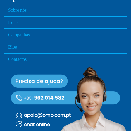
d
u
Sobre nós
c
Lojas
t
p
Campanhas
a
g
Blog
e
Contactos