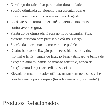
P
O reforço do calcanhar para maior durabilidade.
l
Secção otimizada da biqueira para assentar bem e
u
proporcionar excelente resistência ao desgaste.
s
O cós de 5 cm torna a meia até ao joelho ainda mais
2
confortável e segura.
0
Planta do pé otimizada graças ao novo calcanhar Plus,
0
biqueira ajustada com precisão e cós mais largo
M
Secção da cueca maxi como variante padrão
e
Quatro bandas de fixação para necessidades individuais
i
(normal e larga): banda de fixação basic (standard) e banda de
a
fixação platinum, banda de fixação sensitive, banda de
E
fixação extra larga (por pedido especial)
l
Elevada compatibilidade cutânea, mesmo em pele sensível e
a
com tendência para alergias (testada dermatologicamente*)
s
t
i
c
Produtos Relacionados
a