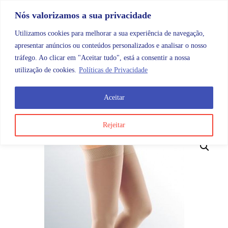
Skip to content
Promoções |
Veja as promoções agora!
Nós valorizamos a sua privacidade
Utilizamos cookies para melhorar a sua experiência de navegação,
apresentar anúncios ou conteúdos personalizados e analisar o nosso
tráfego. Ao clicar em "Aceitar tudo", está a consentir a nossa
Search
Account
Categorias
Cart
utilização de cookies.
Políticas de Privacidade
Aceitar
OMB
Ortopedia
Meias
Até à raiz da coxa
Medi Pl
Rejeitar