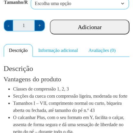
Tamanho/R
Q
-
+
Adicionar
u
a
n
Descrição
Informação adicional
Avaliações (0)
t
i
d
Descrição
a
Vantagens do produto
d
e
Classes de compressão 1, 2, 3
d
Secções da cueca com compressão ligeira, moderada ou forte
e
Tamanhos I – VII, comprimento normal ou curto, biqueira
M
aberta ou fechada, até tamanho do pé n.º 43
e
O calcanhar Plus, com o seu formato em Y, facilita o calçar,
d
assenta de forma segura e dá uma sensação de liberdade no
i
peito do pé – durante todo o dia.