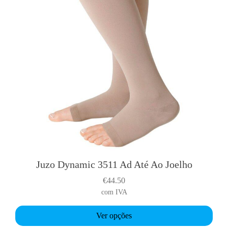
m
u
l
t
i
p
l
e
v
a
r
i
a
Juzo Dynamic 3511 Ad Até Ao Joelho
T
n
h
€
44.50
t
i
com IVA
s
s
.
p
Ver opções
T
r