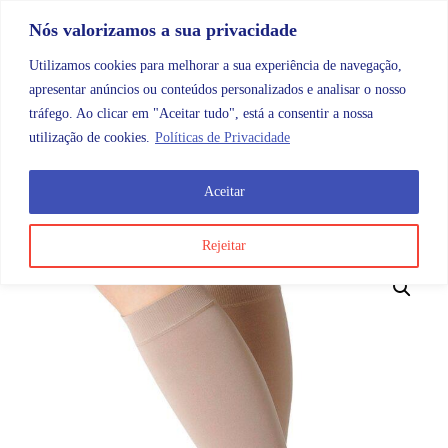
Skip to content
Promoções |
Veja as promoções agora!
Nós valorizamos a sua privacidade
Utilizamos cookies para melhorar a sua experiência de navegação,
apresentar anúncios ou conteúdos personalizados e analisar o nosso
tráfego. Ao clicar em "Aceitar tudo", está a consentir a nossa
Search
Account
Categorias
Cart
utilização de cookies.
Políticas de Privacidade
Aceitar
OMB
Ortopedia
Meias
Até ao joelho
Juzo Dynami
Rejeitar