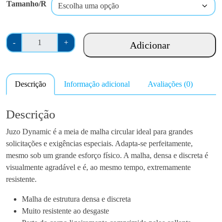
Tamanho/R
Q
-
+
Adicionar
u
a
n
Descrição
Informação adicional
Avaliações (0)
t
i
d
Descrição
a
Juzo Dynamic é a meia de malha circular ideal para grandes
d
solicitações e exigências especiais. Adapta-se perfeitamente,
e
mesmo sob um grande esforço físico. A malha, densa e discreta é
d
visualmente agradável e é, ao mesmo tempo, extremamente
e
resistente.
J
u
Malha de estrutura densa e discreta
z
Muito resistente ao desgaste
o