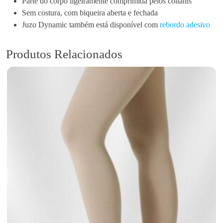
Parte do corpo ligeiramente comprimida pelos collants
D
Sem costura, com biqueira aberta e fechada
y
Juzo Dynamic também está disponível com
rebordo adesivo
n
a
Produtos Relacionados
m
i
c
3
5
1
2
A
d
A
t
é
A
o
J