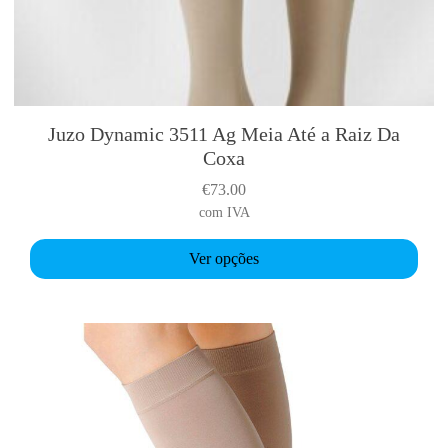
o
e
l
h
o
Juzo Dynamic 3511 Ag Meia Até a Raiz Da
T
Coxa
h
i
€
73.00
s
com IVA
p
r
Ver opções
o
d
u
c
t
h
a
s