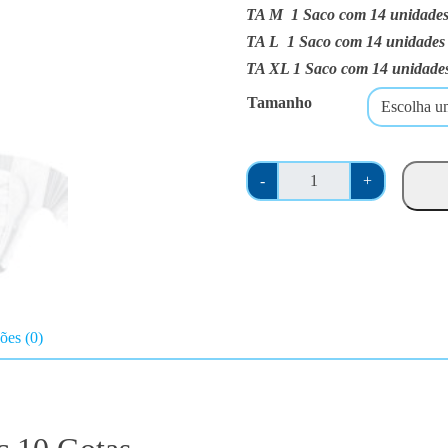
r
TA M
1 Saco com 14 unidade
a
TA L
1 Saco com 14 unidades
n
TA XL
1 Saco com 14 unidade
g
Tamanho
e
:
€
Q
1
-
+
u
8
a
.
n
0
t
0
i
t
d
h
ões (0)
a
r
d
o
e
u
d
g
e
h