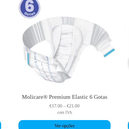
Molicare® Premium Elastic 6 Gotas
T
h
P
€
17.00
–
€
21.00
i
r
com IVA
s
i
p
Ver opções
c