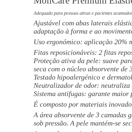
MoliCare ​Premium Elasti
Adequado para pessoas ativas e pacientes acamados,
​Ajustável com abas laterais elást
adaptação à forma e ao movimento
Uso ergonómico: aplicação 20% ma
Fitas reposicionáveis: 2 fitas rep
Proteção ativa da pele: suave pa
seca com o núcleo absorvente de 
Testado hipoalergénico e dermato
Neutralizador de odor: neutraliza
Sistema antifugas: garante maior
É composto por materiais inovador
A área absorvente de 3 camadas g
sob pressão. A pele mantém-se seca