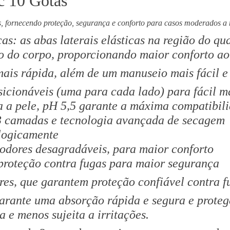
c 10 Gotas
M
€
o
2
 fornecendo proteção, segurança e conforto para casos moderados a m
l
6
icas: as abas laterais elásticas na região do 
i
.
 do corpo, proporcionando maior conforto ao
c
0
a
0
is rápida, além de um manuseio mais fácil e
r
osicionáveis ​​(uma para cada lado) para fácil 
e
ra a pele, pH 5,5 garante a máxima compatibil
P
r
3 camadas e tecnologia avançada de secagem
e
logicamente
m
 odores desagradáveis, para maior conforto
i
 proteção contra fugas para maior segurança
u
m
es, que garantem proteção confiável contra fu
E
arante uma absorção rápida e segura e prote
l
 e menos sujeita a irritações.
a
s