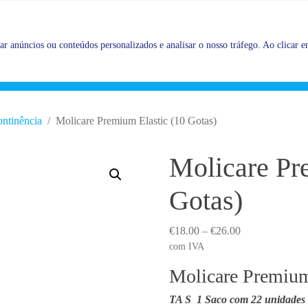
Promoções |
Veja as promoções agora!
r anúncios ou conteúdos personalizados e analisar o nosso tráfego. Ao clicar em
ontinência
Molicare Premium Elastic (10 Gotas)
Molicare Pr
Gotas)
P
€
18.00
–
€
26.00
r
com IVA
i
Molicare Premium
c
e
TA S
1 Saco com 22 unidades