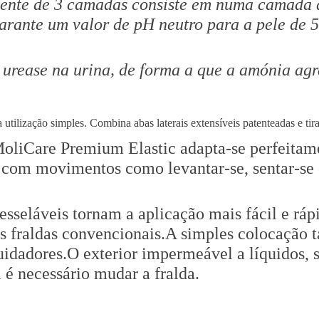
ente de 3 camadas consiste em numa camada d
t
arante um valor de pH neutro para a pele de 5
i
c
(
 urease na urina, de forma a que a amónia agr
1
0
G
tilização simples. Combina abas laterais extensíveis patenteadas e tiras
o
, MoliCare Premium Elastic adapta-se perfeitam
t
 com movimentos como levantar-se, sentar-se 
a
s
)
resseláveis tornam a aplicação mais fácil e rá
s fraldas convencionais.A simples colocação t
cuidadores.O exterior impermeável a líquidos,
é necessário mudar a fralda.