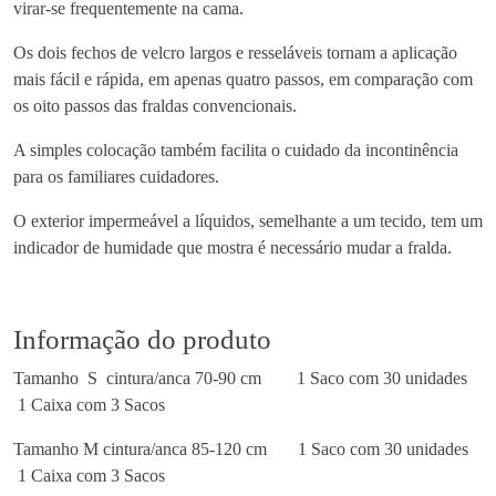
virar-se frequentemente na cama.
l
a
Os dois fechos de velcro largos e resseláveis tornam a aplicação
s
mais fácil e rápida, em apenas quatro passos, em comparação com
t
os oito passos das fraldas convencionais.
i
A simples colocação também facilita o cuidado da incontinência
c
para os familiares cuidadores.
7
G
O exterior impermeável a líquidos, semelhante a um tecido, tem um
o
indicador de humidade que mostra é necessário mudar a fralda.
t
a
s
Informação do produto
Tamanho S cintura/anca 70-90 cm
1 Saco com 30 unidades
1 Caixa com 3 Sacos
Tamanho M cintura/anca 85-120 cm
1 Saco com 30 unidades
1 Caixa com 3 Sacos