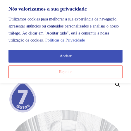
Skip to content
Promoções |
Veja as promoções agora!
Nós valorizamos a sua privacidade
Utilizamos cookies para melhorar a sua experiência de navegação,
apresentar anúncios ou conteúdos personalizados e analisar o nosso
tráfego. Ao clicar em "Aceitar tudo", está a consentir a nossa
Search
Account
Categorias
Cart
utilização de cookies.
Políticas de Privacidade
Aceitar
OMB
Higiene e cuidados do corpo
Acessórios
Molic
Rejeitar