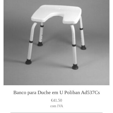
t
i
o
n
s
m
a
y
b
e
c
h
o
s
e
n
Banco para Duche em U Poliban Ad537Cs
o
€
41.50
n
com IVA
t