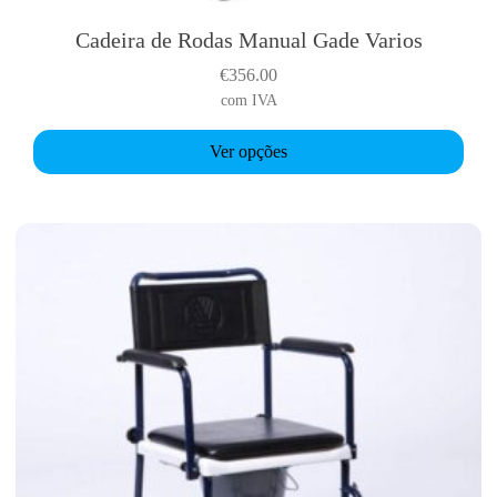
Cadeira de Rodas Manual Gade Varios
T
h
€
356.00
i
com IVA
s
p
Ver opções
r
o
d
u
c
t
h
a
s
m
u
l
t