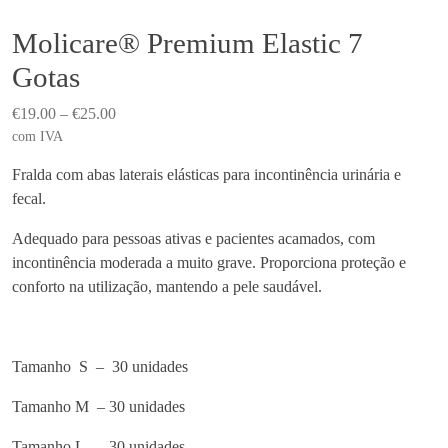
Molicare® Premium Elastic 7
Gotas
P
€
19.00
–
€
25.00
r
com IVA
i
Fralda com abas laterais elásticas para incontinência urinária e
c
fecal.
e
r
Adequado para pessoas ativas e pacientes acamados, com
a
incontinência moderada a muito grave. Proporciona proteção e
n
conforto na utilização, mantendo a pele saudável.
g
e
:
Tamanho S –
30 unidades
€
1
Tamanho M –
30 unidades
9
Tamanho L –
30 unidades