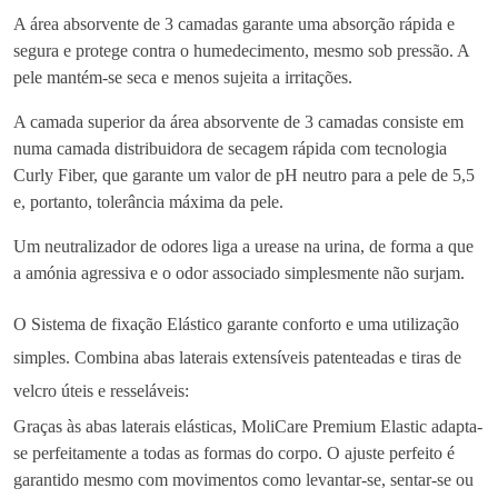
d
A área absorvente de 3 camadas garante uma absorção rápida e
e
segura e protege contra o humedecimento, mesmo sob pressão. A
M
pele mantém-se seca e menos sujeita a irritações.
o
l
A camada superior da área absorvente de 3 camadas consiste em
i
numa camada distribuidora de secagem rápida com tecnologia
c
Curly Fiber, que garante um valor de pH neutro para a pele de 5,5
a
e, portanto, tolerância máxima da pele.
r
Um neutralizador de odores liga a urease na urina, de forma a que
e
a amónia agressiva e o odor associado simplesmente não surjam.
®
P
O Sistema de fixação Elástico garante conforto e uma utilização
r
e
simples. Combina abas laterais extensíveis patenteadas e tiras de
m
velcro úteis e resseláveis:
i
Graças às abas laterais elásticas, MoliCare Premium Elastic adapta-
u
se perfeitamente a todas as formas do corpo. O ajuste perfeito é
m
garantido mesmo com movimentos como levantar-se, sentar-se ou
E