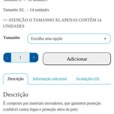
.
0
Tamanho XL –
14 unidades
0
t
>> ATENÇÃO O TAMANHO XL APENAS CONTÉM 14
h
UNIDADES
r
o
Tamanho
u
g
Q
h
-
+
Adicionar
u
€
a
2
n
5
Descrição
Informação adicional
Avaliações (0)
t
.
i
0
d
0
Descrição
a
É composto por materiais inovadores, que garantem proteção
d
confiável contra fugas e proteção ativa da pele:
e