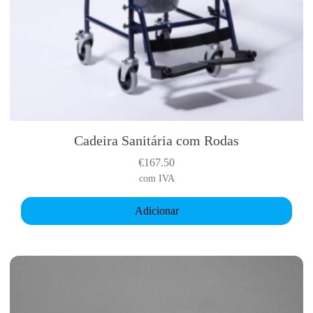
i
p
l
e
v
a
r
i
Cadeira Sanitária com Rodas
a
€
167.50
n
com IVA
t
s
Adicionar
.
T
h
e
o
p