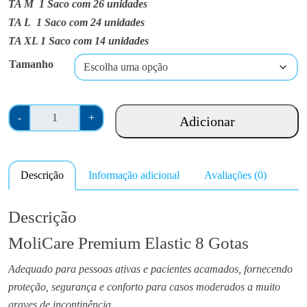
r
TA M
1 Saco com 26 unidades
a
TA L
1 Saco com 24 unidades
n
TA XL
1 Saco com 14 unidades
g
Tamanho
e
:
€
Q
1
-
+
Adicionar
u
9
a
.
n
0
Descrição
Informação adicional
Avaliações (0)
t
0
i
t
d
Descrição
h
a
r
MoliCare ​Premium Elastic 8 Gotas
d
o
e
u
Adequado para pessoas ativas e pacientes acamados, fornecendo
d
g
proteção, segurança e conforto para casos moderados a muito
e
h
graves de incontinência.