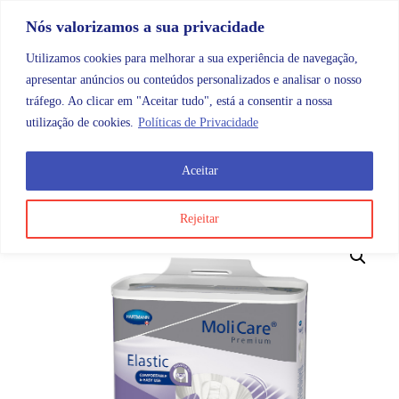
Skip to content
Promoções |
Veja as promoções agora!
Nós valorizamos a sua privacidade
Utilizamos cookies para melhorar a sua experiência de navegação,
apresentar anúncios ou conteúdos personalizados e analisar o nosso
tráfego. Ao clicar em "Aceitar tudo", está a consentir a nossa
Search
Account
Categorias
Cart
utilização de cookies.
Políticas de Privacidade
Aceitar
OMB
Higiene e cuidados do corpo
Incontinência
Mol
Rejeitar