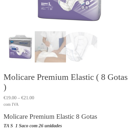
Molicare Premium Elastic ( 8 Gotas
)
P
€
19.00
–
€
21.00
r
com IVA
i
Molicare Premium Elastic 8 Gotas
c
TA S
1 Saco com 26 unidades
e