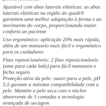
M
€
​Ajustável com abas laterais elásticas: as abas
o
2
l
laterais elásticas na região do quadril
1
i
garantem uma melhor adaptação à forma e ao
.
c
movimento do corpo, proporcionando maior
0
a
conforto ao paciente
0
r
Uso ergonómico: aplicação 20% mais rápida,
e
além de um manuseio mais fácil e ergonómico
P
para os cuidadores
r
e
Fitas reposicionáveis: 2 fitas reposicionáveis ​​
m
(uma para cada lado) para fácil manuseio e
i
fecho seguro
u
Proteção ativa da pele: suave para a pele, pH
m
5,5 garante a máxima compatibilidade com a
E
pele. Mantém a pele seca com o núcleo
l
absorvente de 3 camadas e tecnologia
a
avançada de secagem
s