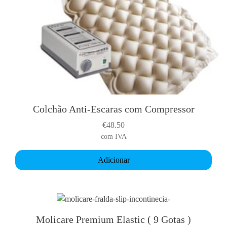
Colchão Anti-Escaras com Compressor
€
48.50
com IVA
Adicionar
Molicare Premium Elastic ( 9 Gotas )
T