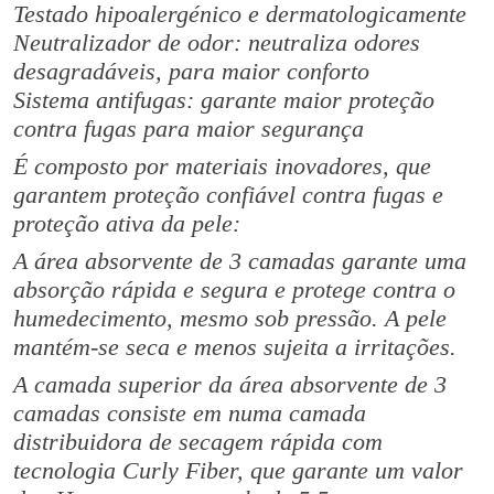
Testado hipoalergénico e dermatologicamente
t
i
Neutralizador de odor: neutraliza odores
c
desagradáveis, para maior conforto
(
Sistema antifugas: garante maior proteção
8
contra fugas para maior segurança
G
É composto por materiais inovadores, que
o
garantem proteção confiável contra fugas e
t
proteção ativa da pele:
a
s
A área absorvente de 3 camadas garante uma
)
absorção rápida e segura e protege contra o
humedecimento, mesmo sob pressão. A pele
mantém-se seca e menos sujeita a irritações.
A camada superior da área absorvente de 3
camadas consiste em numa camada
distribuidora de secagem rápida com
tecnologia Curly Fiber, que garante um valor