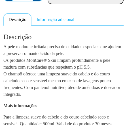
a
n
Descrição
Informação adicional
t
i
d
Descrição
a
A pele madura e irritada precisa de cuidados especiais que ajudem
d
a preservar o manto ácido da pele.
e
Os produtos MoliCare® Skin limpam profundamente a pele
d
madura com substâncias que respeitam o pH 5.5.
e
O champô oferece uma limpeza suave do cabelo e do couro
M
cabeludo seco e sensível mesmo em caso de lavagens pouco
o
frequentes. Com pantenol nutritivo, óleo de amêndoas e doseador
l
integrado.
i
C
Mais informações
a
r
Para a limpeza suave do cabelo e do couro cabeludo seco e
e
sensível. Quantidade: 500ml. Validade do produto: 30 meses.