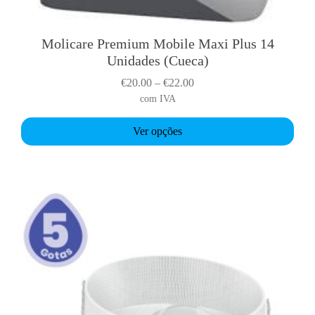
Molicare Premium Mobile Maxi Plus 14
T
Unidades (Cueca)
h
i
P
€
20.00
–
€
22.00
s
r
com IVA
p
i
r
Ver opções
c
o
e
d
r
u
a
c
n
t
g
h
e
a
:
s
€
m
2
u
0
l