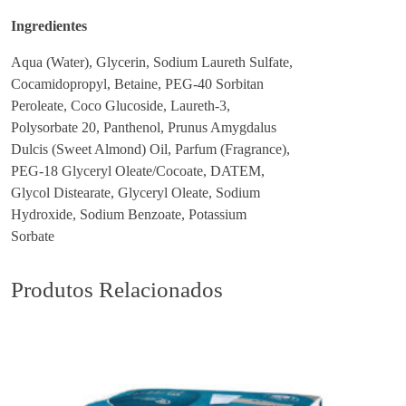
S
Ingredientes
k
i
Aqua (Water), Glycerin, Sodium Laureth Sulfate,
n
Cocamidopropyl, Betaine, PEG-40 Sorbitan
C
Peroleate, Coco Glucoside, Laureth-3,
h
Polysorbate 20, Panthenol, Prunus Amygdalus
a
Dulcis (Sweet Almond) Oil, Parfum (Fragrance),
m
PEG-18 Glyceryl Oleate/Cocoate, DATEM,
p
Glycol Distearate, Glyceryl Oleate, Sodium
ô
Hydroxide, Sodium Benzoate, Potassium
Sorbate
Produtos Relacionados