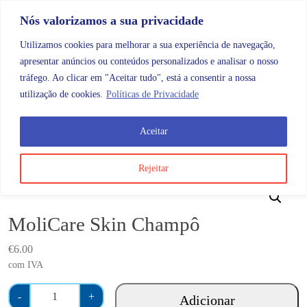
Skip to content
Promoções |
Veja as promoções agora!
Nós valorizamos a sua privacidade
Utilizamos cookies para melhorar a sua experiência de navegação,
apresentar anúncios ou conteúdos personalizados e analisar o nosso
tráfego. Ao clicar em "Aceitar tudo", está a consentir a nossa
Search
Account
Categorias
Cart
utilização de cookies.
Políticas de Privacidade
Aceitar
OMB
Higiene e cuidados do corpo
Incontinência
Mo
Rejeitar
MoliCare Skin Champô
€
6.00
com IVA
Q
-
+
Adicionar
u