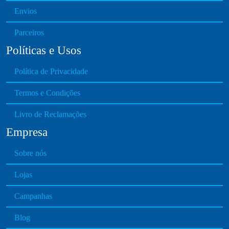
n
a
Envios
s
g
m
Parceiros
e
a
Políticas e Usos
y
b
Política de Privacidade
e
c
Termos e Condições
h
o
Livro de Reclamações
s
Empresa
e
n
Sobre nós
o
Lojas
n
t
Campanhas
h
e
Blog
p