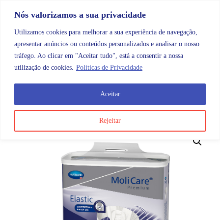
Skip to content
Promoções |
Veja as promoções agora!
Nós valorizamos a sua privacidade
Utilizamos cookies para melhorar a sua experiência de navegação,
apresentar anúncios ou conteúdos personalizados e analisar o nosso
tráfego. Ao clicar em "Aceitar tudo", está a consentir a nossa
Search
Account
Categorias
Cart
utilização de cookies.
Políticas de Privacidade
Aceitar
OMB
Higiene e cuidados do corpo
Acessórios
Molic
Rejeitar