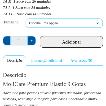
r
TA M
1 Saco com 26 unidades
a
TA L
1 Saco com 24 unidades
n
TA XL
1 Saco com 14 unidades
g
Tamanho
e
:
€
Q
2
-
+
Adicionar
u
0
a
.
n
0
Descrição
Informação adicional
Avaliações (0)
t
0
i
t
d
Descrição
h
a
r
MoliCare ​Premium Elastic 9 Gotas
d
o
e
u
Adequado para pessoas ativas e pacientes acamados, fornecendo
d
g
proteção, segurança e conforto para casos moderados a muito
e
h
graves de incontinência.