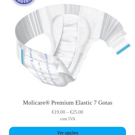
Molicare® Premium Elastic 7 Gotas
T
h
P
€
19.00
–
€
25.00
i
r
com IVA
s
i
p
Ver opções
c