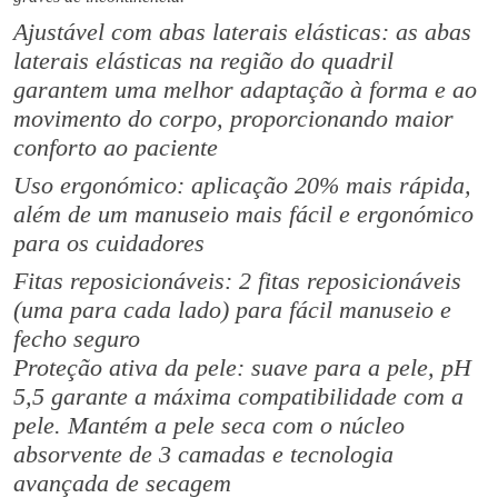
M
€
​Ajustável com abas laterais elásticas: as abas
o
2
l
laterais elásticas na região do quadril
9
i
garantem uma melhor adaptação à forma e ao
.
c
movimento do corpo, proporcionando maior
0
a
conforto ao paciente
0
r
Uso ergonómico: aplicação 20% mais rápida,
e
além de um manuseio mais fácil e ergonómico
P
para os cuidadores
r
e
Fitas reposicionáveis: 2 fitas reposicionáveis ​​
m
(uma para cada lado) para fácil manuseio e
i
fecho seguro
u
Proteção ativa da pele: suave para a pele, pH
m
5,5 garante a máxima compatibilidade com a
E
pele. Mantém a pele seca com o núcleo
l
absorvente de 3 camadas e tecnologia
a
avançada de secagem
s