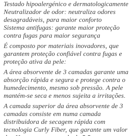
Testado hipoalergénico e dermatologicamente
t
i
Neutralizador de odor: neutraliza odores
c
desagradáveis, para maior conforto
(
Sistema antifugas: garante maior proteção
9
contra fugas para maior segurança
G
É composto por materiais inovadores, que
o
garantem proteção confiável contra fugas e
t
proteção ativa da pele:
a
s
A área absorvente de 3 camadas garante uma
)
absorção rápida e segura e protege contra o
humedecimento, mesmo sob pressão. A pele
mantém-se seca e menos sujeita a irritações.
A camada superior da área absorvente de 3
camadas consiste em numa camada
distribuidora de secagem rápida com
tecnologia Curly Fiber, que garante um valor