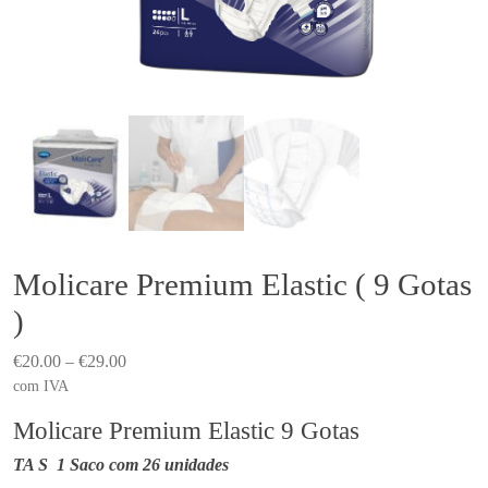
Molicare Premium Elastic ( 9 Gotas
)
P
€
20.00
–
€
29.00
r
com IVA
i
Molicare Premium Elastic 9 Gotas
c
TA S
1 Saco com 26 unidades
e