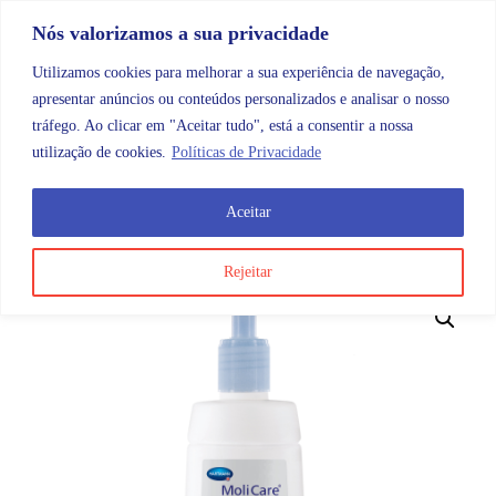
Skip to content
Promoções |
Veja as promoções agora!
Nós valorizamos a sua privacidade
Utilizamos cookies para melhorar a sua experiência de navegação,
apresentar anúncios ou conteúdos personalizados e analisar o nosso
tráfego. Ao clicar em "Aceitar tudo", está a consentir a nossa
Search
Account
Categorias
Cart
utilização de cookies.
Políticas de Privacidade
Aceitar
OMB
Higiene e cuidados do corpo
Banho e ajudas ao 
Rejeitar