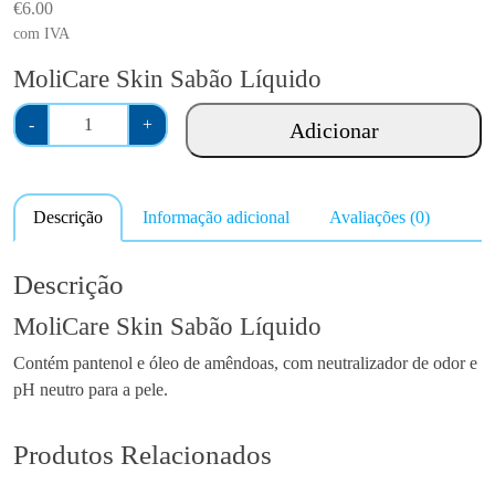
€
6.00
com IVA
MoliCare Skin Sabão Líquido
Q
-
+
Adicionar
u
a
n
Descrição
Informação adicional
Avaliações (0)
t
i
d
Descrição
a
MoliCare Skin Sabão Líquido
d
e
Contém pantenol e óleo de amêndoas, com neutralizador de odor e
d
pH neutro para a pele.
e
M
Produtos Relacionados
o
l