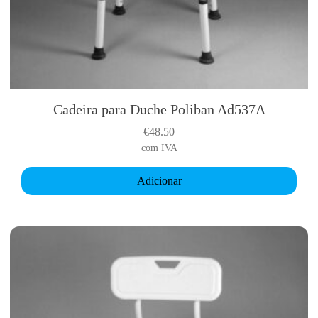
Cadeira para Duche Poliban Ad537A
€
48.50
com IVA
Adicionar