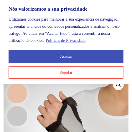
Skip to content
Promoções |
Veja as promoções agora!
Nós valorizamos a sua privacidade
Utilizamos cookies para melhorar a sua experiência de navegação,
apresentar anúncios ou conteúdos personalizados e analisar o nosso
tráfego. Ao clicar em "Aceitar tudo", está a consentir a nossa
Search
Account
Categorias
Cart
utilização de cookies.
Políticas de Privacidade
Aceitar
OMB
Ortopedia
Membros superiores
Pulso
Mq415
Rejeitar