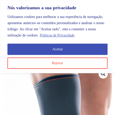
Skip to content
Promoções |
Veja as promoções agora!
Nós valorizamos a sua privacidade
Utilizamos cookies para melhorar a sua experiência de navegação,
apresentar anúncios ou conteúdos personalizados e analisar o nosso
tráfego. Ao clicar em "Aceitar tudo", está a consentir a nossa
Search
Account
Categorias
Cart
utilização de cookies.
Políticas de Privacidade
Aceitar
OMB
Ortopedia
Membros inferiores
Joelho
Orlim
Rejeitar