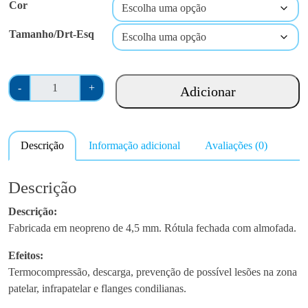
Cor
Tamanho/Drt-Esq
Q
-
+
Adicionar
u
a
n
Descrição
Informação adicional
Avaliações (0)
t
i
d
Descrição
a
Descrição:
d
Fabricada em neopreno de 4,5 mm. Rótula fechada com almofada.
e
d
Efeitos:
e
Termocompressão, descarga, prevenção de possível lesões na zona
O
patelar, infrapatelar e flanges condilianas.
r