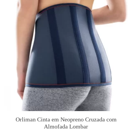
o
m
A
l
m
o
f
a
d
a
Orliman Cinta em Neopreno Cruzada com
Almofada Lombar