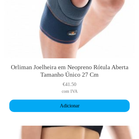
r
t
i
v
a
R
ó
t
u
Orliman Joelheira em Neopreno Rótula Aberta
l
Tamanho Único 27 Cm
a
€
41.50
F
com IVA
e
c
Adicionar
h
a
d
a
c