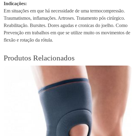
l
Indicações:
i
Em situações em que há necessidade de uma termocompressão.
m
Traumatismos, inflamações. Artroses. Tratamento pós cirúrgico.
a
Reabilitação. Bursites. Dores agudas e cronicas do joelho. Como
n
Prevenção em trabalhos em que se utilize muito os movimentos de
J
flexão e rotação da rótula.
o
e
Produtos Relacionados
l
h
e
i
r
a
D
e
s
p
o