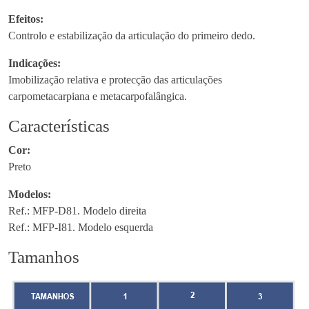
i
Efeitos:
m
Controlo e estabilização da articulação do primeiro dedo.
a
Indicações:
n
Imobilização relativa e protecção das articulações
P
carpometacarpiana e metacarpofalângica.
u
l
Características
s
o
Cor:
C
Preto
o
Modelos:
m
Ref.: MFP-D81. Modelo direita
p
Ref.: MFP-I81. Modelo esquerda
r
i
Tamanhos
d
o
c