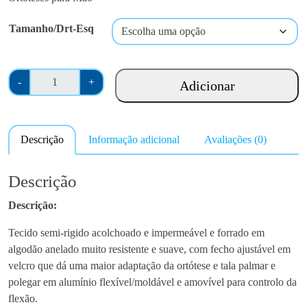
Tamanho/Drt-Esq
Q
-
+
Adicionar
u
a
n
Descrição
Informação adicional
Avaliações (0)
t
i
d
Descrição
a
Descrição:
d
e
Tecido semi-rigido acolchoado e impermeável e forrado em
d
algodão anelado muito resistente e suave, com fecho ajustável em
e
velcro que dá uma maior adaptação da ortótese e tala palmar e
O
polegar em alumínio flexível/moldável e amovível para controlo da
r
flexão.
l