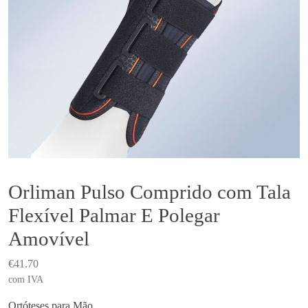
Orliman Pulso Comprido com Tala
Flexível Palmar E Polegar
Amovível
€
41.70
com IVA
Ortóteses para Mão