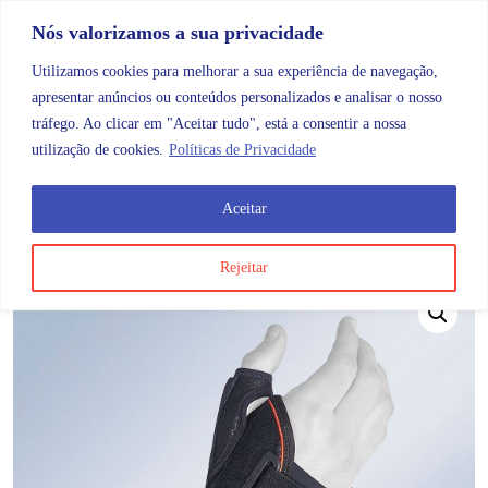
Skip to content
Promoções |
Veja as promoções agora!
Nós valorizamos a sua privacidade
Utilizamos cookies para melhorar a sua experiência de navegação,
apresentar anúncios ou conteúdos personalizados e analisar o nosso
tráfego. Ao clicar em "Aceitar tudo", está a consentir a nossa
Search
Account
Categorias
Cart
utilização de cookies.
Políticas de Privacidade
Aceitar
OMB
Ortopedia
Membros superiores
Pulso
Orlim
Rejeitar