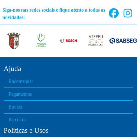
u
Siga-nos nas redes sociais e fique atento a todas as
c
novidades!
t
p
a
g
e
Ajuda
Encomendar
Pagamentos
Envios
Parceiros
Políticas e Usos