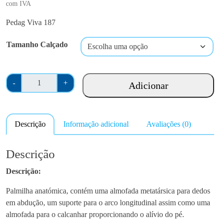
com IVA
Pedag Viva 187
Tamanho Calçado
Q
-
+
Adicionar
u
a
n
Descrição
Informação adicional
Avaliações (0)
t
i
d
Descrição
a
Descrição:
d
e
Palmilha anatómica, contém uma almofada metatársica para dedos
d
em abdução, um suporte para o arco longitudinal assim como uma
e
almofada para o calcanhar proporcionando o alívio do pé.
P