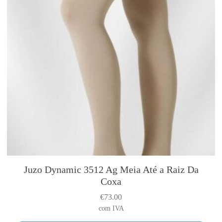
Juzo Dynamic 3512 Ag Meia Até a Raiz Da
T
Coxa
h
i
€
73.00
s
com IVA
p