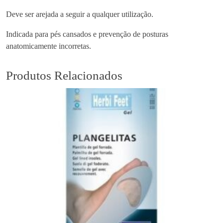
a
Deve ser arejada a seguir a qualquer utilização.
l
Indicada para pés cansados e prevenção de posturas
m
anatomicamente incorretas.
i
l
h
Produtos Relacionados
a
P
e
d
a
g
V
i
v
a