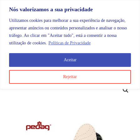
Skip to content
Promoções |
Veja as promoções agora!
Nós valorizamos a sua privacidade
Utilizamos cookies para melhorar a sua experiência de navegação,
apresentar anúncios ou conteúdos personalizados e analisar o nosso
tráfego. Ao clicar em "Aceitar tudo", está a consentir a nossa
Search
Account
Categorias
Cart
utilização de cookies.
Políticas de Privacidade
Aceitar
OMB
Ortopedia
Podologia
Palmilhas
Palmilha Pe
Rejeitar