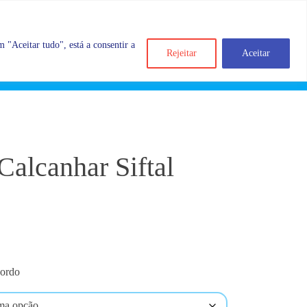
 "Aceitar tudo", está a consentir a
Rejeitar
Aceitar
Search
Account
Categorias
Cart
Calcanhar Siftal
bordo