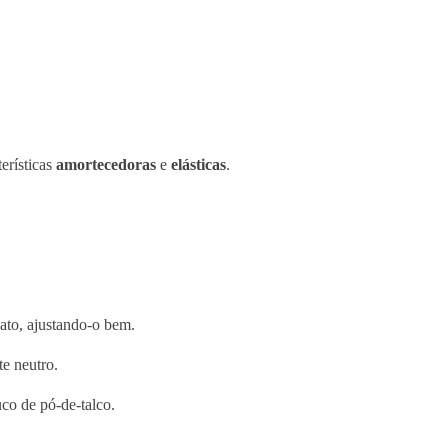
t
o
r
D
o
C
terísticas
amortecedoras
e
elásticas
.
a
l
c
a
n
h
a
pato, ajustando-o bem.
r
S
te neutro.
i
co de pó-de-talco.
f
t