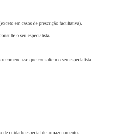
a
l
E
exceto em casos de prescrição facultativa).
s
p
consulte o seu especialista.
o
r
ã
 recomenda-se que consultem o seu especialista.
o
o de cuidado especial de armazenamento.