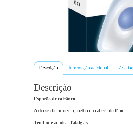
Descrição
Informação adicional
Avaliaç
Descrição
Esporão de calcâneo
.
Artrose
do tornozelo, joelho ou cabeça do fémur.
Tendinite
aquílea.
Talalgias
.