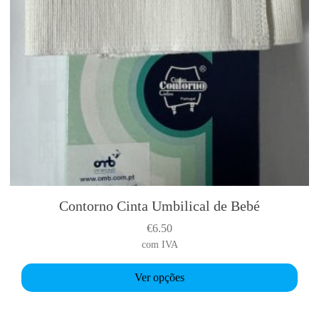
Contorno Cinta Umbilical de Bebé
T
h
€
6.50
i
com IVA
s
p
Ver opções
r
o