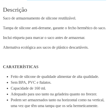
i
d
Descrição
a
Saco de armazenamento de silicone reutilizável.
d
e
Tampa de silicone anti-derrame, garante o fecho hermético do saco.
d
e
Inclui etiqueta para marcar o saco antes de armazenar.
S
Alternativa ecológica aos sacos de plástico descartáveis.
a
c
o
d
CARATERÍSTICAS
e
Feito de silicone de qualidade alimentar de alta qualidade.
A
Sem BPA, PVC e ftalatos.
r
Capacidade de 160 ml.
m
Adequado para uso tanto na geladeira quanto no freezer.
a
Podem ser armazenados tanto na horizontal como na vertical,
z
uma vez que têm uma tampa que os sela hermeticamente.
e