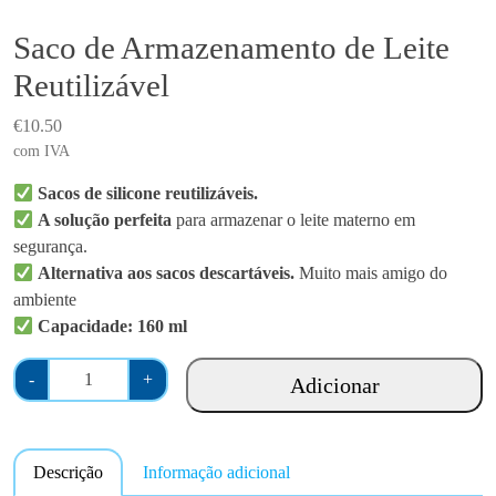
Saco de Armazenamento de Leite
Reutilizável
€
10.50
com IVA
Sacos de silicone reutilizáveis.
A solução perfeita
para armazenar o leite materno em
segurança.
Alternativa aos sacos descartáveis.
Muito mais amigo do
ambiente
Capacidade: 160 ml
Q
-
+
Adicionar
u
a
n
Descrição
Informação adicional
t