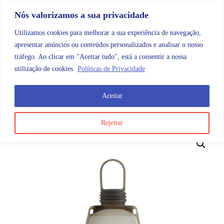
Skip to content
Promoções |
Veja as promoções agora!
Nós valorizamos a sua privacidade
Utilizamos cookies para melhorar a sua experiência de navegação,
apresentar anúncios ou conteúdos personalizados e analisar o nosso
tráfego. Ao clicar em "Aceitar tudo", está a consentir a nossa
Search
Account
Categorias
Cart
utilização de cookies.
Políticas de Privacidade
Aceitar
OMB
Maternidade e bebé
Amamentação
Saco de Ar
Rejeitar