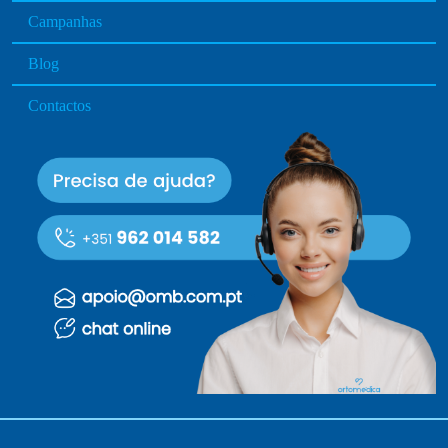
t
Campanhas
p
a
Blog
g
e
Contactos