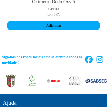
Oximetro Dedo Oxy 5
a
€
49.00
n
com IVA
t
s
Adicionar
.
T
h
e
o
p
Siga-nos nas redes sociais e fique atento a todas as
t
novidades!
i
o
n
s
m
a
y
Ajuda
b