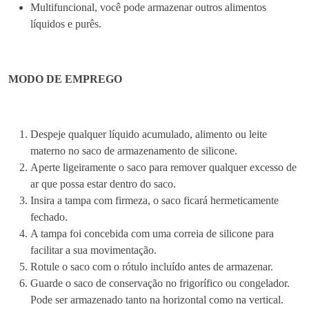
Multifuncional, você pode armazenar outros alimentos
n
líquidos e purês.
a
m
e
n
MODO DE EMPREGO
t
o
d
Despeje qualquer líquido acumulado, alimento ou leite
e
materno no saco de armazenamento de silicone.
L
Aperte ligeiramente o saco para remover qualquer excesso de
e
ar que possa estar dentro do saco.
i
Insira a tampa com firmeza, o saco ficará hermeticamente
t
fechado.
e
A tampa foi concebida com uma correia de silicone para
R
facilitar a sua movimentação.
e
Rotule o saco com o rótulo incluído antes de armazenar.
u
Guarde o saco de conservação no frigorífico ou congelador.
t
Pode ser armazenado tanto na horizontal como na vertical.
i