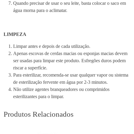
Quando precisar de usar o seu leite, basta colocar o saco em
l
água morna para o aclimatar.
i
z
á
LIMPEZA
v
e
Limpar antes e depois de cada utilização.
l
Apenas escovas de cerdas macias ou esponjas macias devem
ser usadas para limpar este produto. Esfregões duros podem
riscar a superfície.
Para esterilizar, recomenda-se usar qualquer vapor ou sistema
de esterilização fervente em água por 2-3 minutos.
Não utilize agentes branqueadores ou comprimidos
esterilizantes para o limpar.
Produtos Relacionados