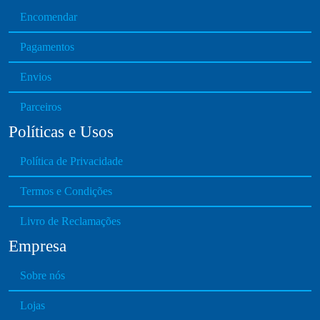
Encomendar
e
c
Pagamentos
h
o
Envios
s
e
Parceiros
n
Políticas e Usos
o
n
Política de Privacidade
t
h
Termos e Condições
e
Livro de Reclamações
p
r
Empresa
o
d
Sobre nós
u
Lojas
c