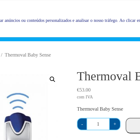
Promoções |
Veja as promoções agora!
r anúncios ou conteúdos personalizados e analisar o nosso tráfego. Ao clicar em
Thermoval Baby Sense
Thermoval 
€
53.00
com IVA
Thermoval Baby Sense
Q
-
+
u
a