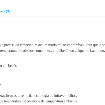
a
b
ões (0)
y
S
e
n
s
e
e precisa da temperatura de um modo muito confortável. Para que o s
 temperatura de objetos como p. ex. um biberão ou a água do banho ou
ão em bebés.
o.
ração mais recente da tecnologia de infravermelhos.
da temperatura de objetos e da temperatura ambiente.