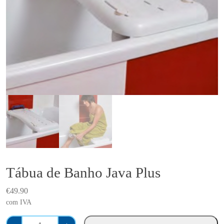
Tábua de Banho Java Plus
€
49.90
com IVA
Q