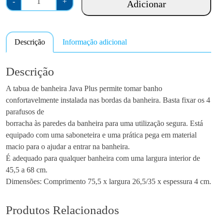
-
+
Adicionar
u
a
n
Descrição
Informação adicional
t
i
d
Descrição
a
A tabua de banheira Java Plus permite tomar banho
d
confortavelmente instalada nas bordas da banheira. Basta fixar os 4
e
parafusos de
d
borracha às paredes da banheira para uma utilização segura. Está
e
equipado com uma saboneteira e uma prática pega em material
T
macio para o ajudar a entrar na banheira.
á
É adequado para qualquer banheira com uma largura interior de
b
45,5 a 68 cm.
u
Dimensões: Comprimento 75,5 x largura 26,5/35 x espessura 4 cm.
a
d
e
Produtos Relacionados