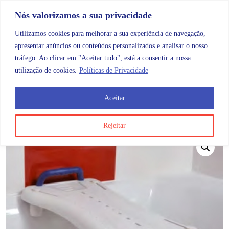
Skip to content
Promoções |
Veja as promoções agora!
Nós valorizamos a sua privacidade
Utilizamos cookies para melhorar a sua experiência de navegação,
apresentar anúncios ou conteúdos personalizados e analisar o nosso
tráfego. Ao clicar em "Aceitar tudo", está a consentir a nossa
Search
Account
Categorias
Cart
utilização de cookies.
Políticas de Privacidade
Aceitar
OMB
Ajudas diárias
Banho e ajudas ao banho
Tábua
Rejeitar