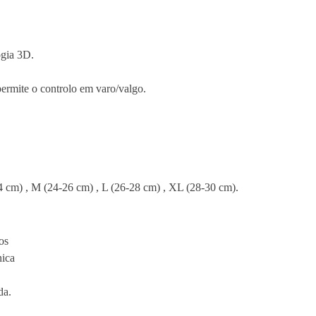
ogia 3D.
 permite o controlo em varo/valgo.
4 cm) , M (24-26 cm) , L (26-28 cm) , XL (28-30 cm).
os
nica
da.