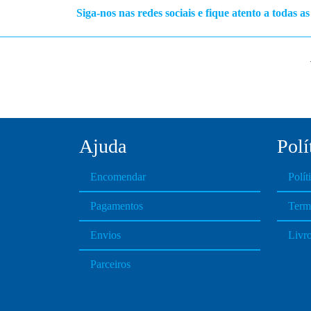
Siga-nos nas redes sociais e fique atento a todas a
Ajuda
Polí
Encomendar
Polít
Pagamentos
Term
Envios
Livr
Parceiros