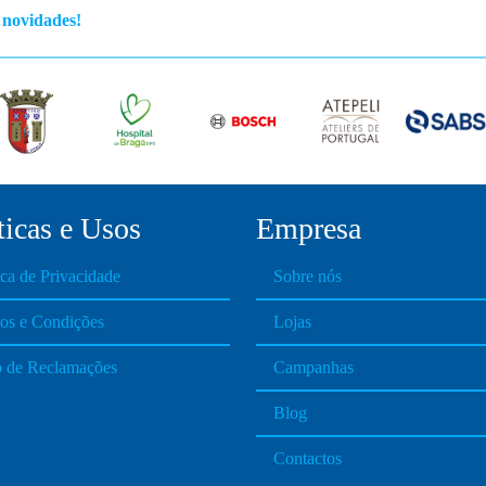
s novidades!
ticas e Usos
Empresa
ica de Privacidade
Sobre nós
os e Condições
Lojas
o de Reclamações
Campanhas
Blog
Contactos