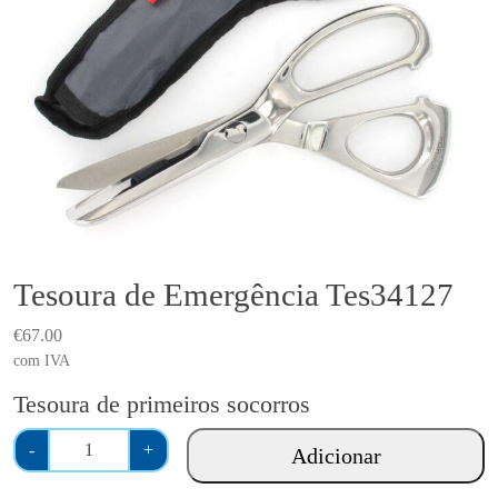
Tesoura de Emergência Tes34127
€
67.00
com IVA
Tesoura de primeiros socorros
Q
-
+
Adicionar
u
a