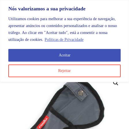
Skip to content
Promoções |
Veja as promoções agora!
Nós valorizamos a sua privacidade
Utilizamos cookies para melhorar a sua experiência de navegação,
apresentar anúncios ou conteúdos personalizados e analisar o nosso
tráfego. Ao clicar em "Aceitar tudo", está a consentir a nossa
Search
Account
Categorias
Cart
utilização de cookies.
Políticas de Privacidade
Aceitar
OMB
Material Clínico
Acessórios de saúde
Tesoura
Rejeitar