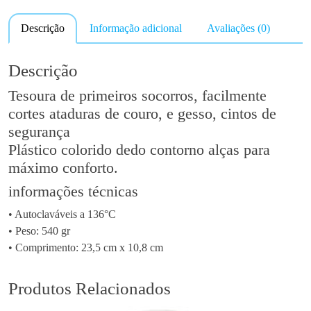
n
Descrição
Informação adicional
Avaliações (0)
t
i
d
Descrição
a
Tesoura de primeiros socorros, facilmente
d
cortes ataduras de couro, e gesso, cintos de
e
segurança
d
e
Plástico colorido dedo contorno alças para
T
máximo conforto.
e
informações técnicas
s
o
• Autoclaváveis ​​a 136°C
u
• Peso: 540 gr
r
• Comprimento: 23,5 cm x 10,8 cm
a
d
Produtos Relacionados
e