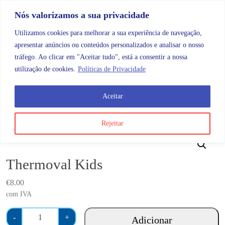
Skip to content
Promoções |
Veja as promoções agora!
Nós valorizamos a sua privacidade
Utilizamos cookies para melhorar a sua experiência de navegação,
apresentar anúncios ou conteúdos personalizados e analisar o nosso
tráfego. Ao clicar em "Aceitar tudo", está a consentir a nossa
Search
Account
Categorias
Cart
utilização de cookies.
Políticas de Privacidade
Aceitar
OMB
Maternidade e bebé
Diagnóstico
Thermoval K
Rejeitar
Thermoval Kids
€
8.00
com IVA
Q
-
+
Adicionar
u