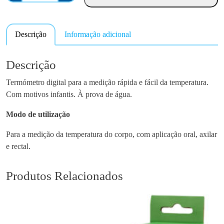
a
n
Descrição
Informação adicional
t
i
d
Descrição
a
Termómetro digital para a medição rápida e fácil da temperatura.
d
Com motivos infantis. À prova de água.
e
d
Modo de utilização
e
T
Para a medição da temperatura do corpo, com aplicação oral, axilar
h
e rectal.
e
r
Produtos Relacionados
m
o
v
a