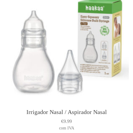
l
K
i
d
s
Irrigador Nasal / Aspirador Nasal
€
9.99
com IVA