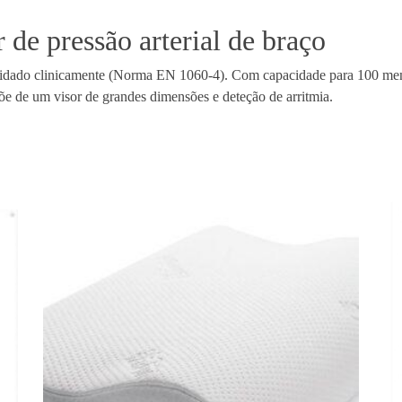
o
de pressão arterial de braço
m
p
lidado clinicamente (Norma EN 1060-4). Com capacidade para 100 mem
a
e de um visor de grandes dimensões e deteção de arritmia.
c
t
M
e
d
i
d
o
r
d
e
P
r
e