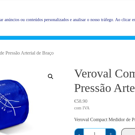
Promoções |
Veja as promoções agora!
r anúncios ou conteúdos personalizados e analisar o nosso tráfego. Ao clicar em
e Pressão Arterial de Braço
Veroval Com
Pressão Arte
€
58.90
com IVA
Veroval Compact Medidor de Pr
Q
-
+