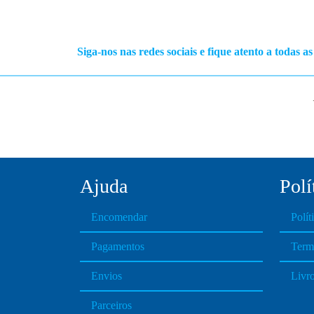
Siga-nos nas redes sociais e fique atento a todas a
Ajuda
Polí
Encomendar
Polít
Pagamentos
Term
Envios
Livr
Parceiros