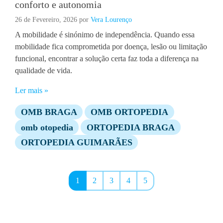
conforto e autonomia
26 de Fevereiro, 2026
por
Vera Lourenço
A mobilidade é sinónimo de independência. Quando essa
mobilidade fica comprometida por doença, lesão ou limitação
funcional, encontrar a solução certa faz toda a diferença na
qualidade de vida.
Ler mais »
OMB BRAGA
OMB ORTOPEDIA
omb otopedia
ORTOPEDIA BRAGA
ORTOPEDIA GUIMARÃES
Page navigation
Current Page
Page
Page
Page
Page
1
2
3
4
5