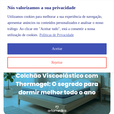
Skip to content
Promoções |
Veja as promoções agora!
Nós valorizamos a sua privacidade
Utilizamos cookies para melhorar a sua experiência de navegação,
apresentar anúncios ou conteúdos personalizados e analisar o nosso
tráfego. Ao clicar em "Aceitar tudo", está a consentir a nossa
Search
Account
Categorias
Cart
utilização de cookies.
Políticas de Privacidade
Aceitar
Etiqueta:
OMB BRAGA
Rejeitar