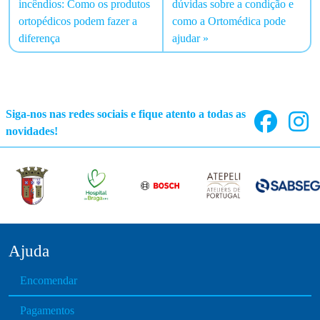
incêndios: Como os produtos
dúvidas sobre a condição e
ortopédicos podem fazer a
como a Ortomédica pode
diferença
ajudar
Siga-nos nas redes sociais e fique atento a todas as
novidades!
Ajuda
Encomendar
Pagamentos