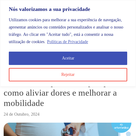
Skip to content
Promoções |
Veja as promoções agora!
Nós valorizamos a sua privacidade
Utilizamos cookies para melhorar a sua experiência de navegação,
apresentar anúncios ou conteúdos personalizados e analisar o nosso
tráfego. Ao clicar em "Aceitar tudo", está a consentir a nossa
Search
Account
Categorias
Cart
utilização de cookies.
Políticas de Privacidade
Aceitar
Blog
Cuidado ortopédico no pós-parto: como aliviar dore
Rejeitar
Cuidado ortopédico no pós-parto:
como aliviar dores e melhorar a
mobilidade
24 de Outubro, 2024