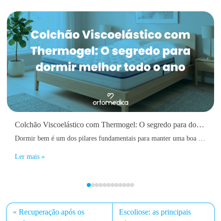
Colchão Viscoelástico com Thermogel: O segredo para dormir melhor todo o ano
Dormir bem é um dos pilares fundamentais para manter uma boa saúde física e mental. No entanto, muitas pessoas acordam diariamente com dores nas costas, sensação de cansaço, rigidez muscular ou até dificuldades em adormecer devido ao calor acumulado durante a noite.
Ler mais »
Recuperação após os
Escoliose: as principais