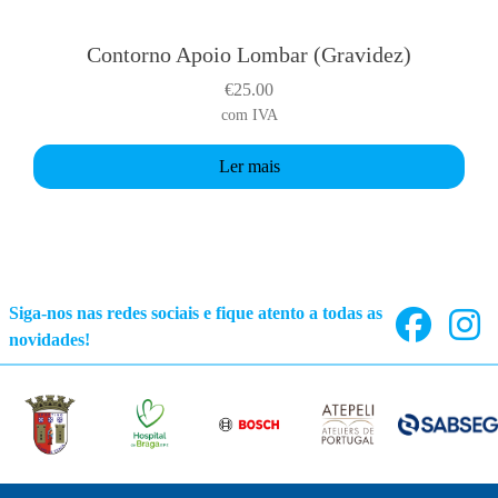
n
o
Contorno Apoio Lombar (Gravidez)
n
€
25.00
t
com IVA
h
e
Ler mais
p
r
o
d
u
Siga-nos nas redes sociais e fique atento a todas as
c
novidades!
t
p
a
g
e