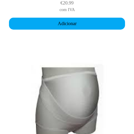
a
€
20.99
b
com IVA
y
Adicionar
b
e
l
t