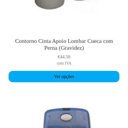
Contorno Cinta Apoio Lombar Cueca com
T
Perna (Gravidez)
h
i
€
44.50
s
com IVA
p
r
Ver opções
o
d
u
c
t
h
a