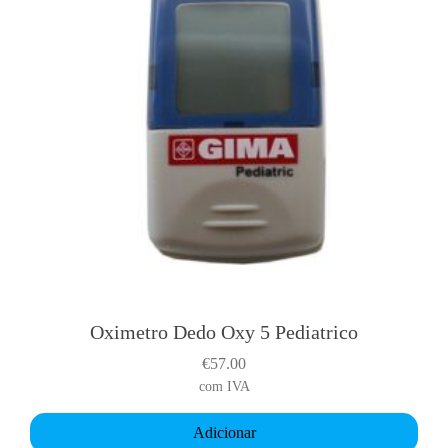
s
m
u
l
t
i
p
l
e
v
a
r
i
a
Oximetro Dedo Oxy 5 Pediatrico
n
€
57.00
t
com IVA
s
.
Adicionar
T