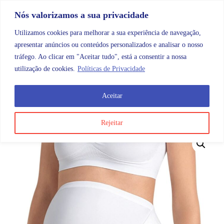
Skip to content
Promoções |
Veja as promoções agora!
Nós valorizamos a sua privacidade
Utilizamos cookies para melhorar a sua experiência de navegação,
apresentar anúncios ou conteúdos personalizados e analisar o nosso
tráfego. Ao clicar em "Aceitar tudo", está a consentir a nossa
Search
Account
Categorias
Cart
utilização de cookies.
Políticas de Privacidade
Aceitar
OMB
Maternidade e bebé
Cintas e soutiens
Anita Ma
Rejeitar