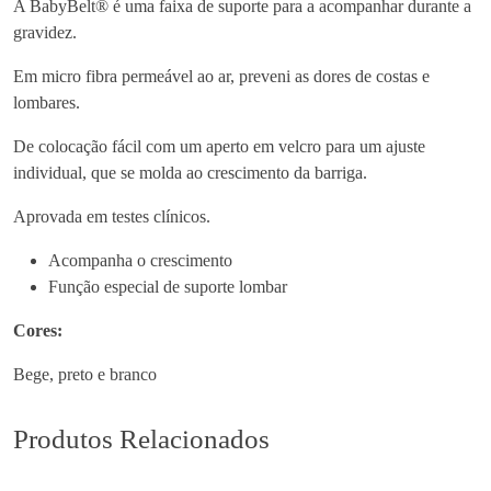
A BabyBelt® é uma faixa de suporte para a acompanhar durante a
d
gravidez.
e
A
Em micro fibra permeável ao ar, preveni as dores de costas e
n
lombares.
i
De colocação fácil com um aperto em velcro para um ajuste
t
individual, que se molda ao crescimento da barriga.
a
M
Aprovada em testes clínicos.
a
t
Acompanha o crescimento
e
Função especial de suporte lombar
r
Cores:
n
i
Bege, preto e branco
t
y
Produtos Relacionados
1
7