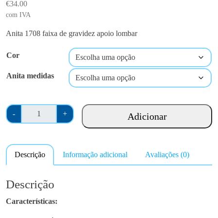
€
34.00
com IVA
Anita 1708 faixa de gravidez apoio lombar
Cor
Anita medidas
Q
-
+
Adicionar
u
a
n
Descrição
Informação adicional
Avaliações (0)
t
i
d
Descrição
a
Características
:
d
e