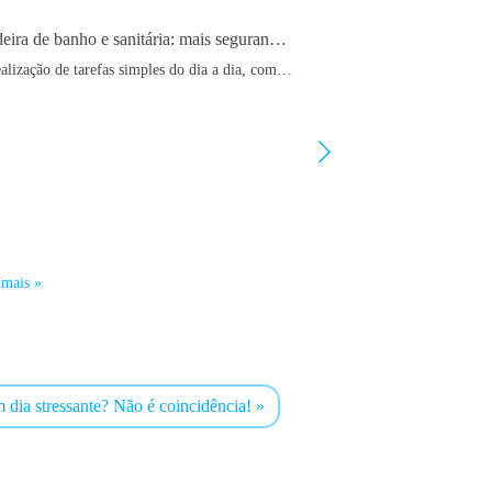
Cadeira de banho e sanitária: mais segurança, conforto e autonomia no dia-a-dia
A realização de tarefas simples do dia a dia, como tomar banho ou utilizar a casa de banho, pode tornar-se um verdadeiro desafio para pessoas com mobilidade reduzida, idosos ou utilizadores em fase de recuperação após uma cirurgia ou lesão.
 mais »
Ler mais »
m dia stressante? Não é coincidência!