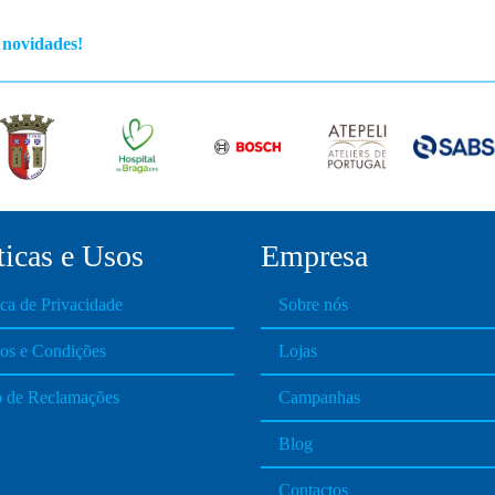
s novidades!
ticas e Usos
Empresa
ica de Privacidade
Sobre nós
os e Condições
Lojas
o de Reclamações
Campanhas
Blog
Contactos