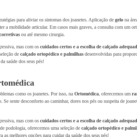
atégias para aliviar os sintomas dos joanetes. Aplicação de
gelo
na áre
r a mobilidade articular. Em casos mais graves, a consulta com um orto
corretivas
ou até mesmo cirurgia.
gressiva, mas com os
cuidados certos e a escolha de calçado adequa
seleção de
calçado ortopédico e palmilhas
desenvolvidas para proporci
 da saúde dos seus pés!
rtomédica
oblemas como os joanetes. Por isso, na
Ortomédica
, oferecemos um
ra
. Se sente desconforto ao caminhar, dores nos pés ou suspeita de joane
gressiva, mas com os
cuidados certos e a escolha de calçado adequa
o de podologia, oferecemos uma seleção de
calçado ortopédico e palmi
ubra as melhores opções para cuidar da saúde dos seus pés!