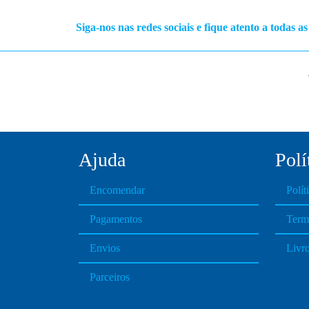
Siga-nos nas redes sociais e fique atento a todas a
Ajuda
Polí
Encomendar
Polít
Pagamentos
Term
Envios
Livr
Parceiros