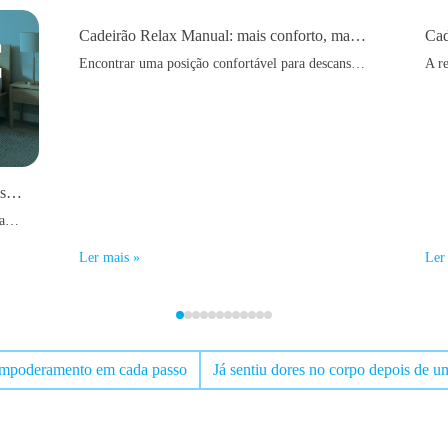
Cadeirão Relax Manual: mais conforto, mais descanso e melhor qualidade de vida
Encontrar uma posição confortável para descansar nem sempre é fácil. Com o passar dos anos, após uma cirurgia ou simplesmente devido a problemas de mobilidade, dores nas costas ou dores nas pernas, um sofá convencional pode deixar de oferecer o apoio necessário. É precisamente nestas situações que um cadeirão relax manual faz toda a diferença.
Colchão Viscoelástico com Thermogel: O segredo para dormir melhor todo o ano
Dormir bem é um dos pilares fundamentais para manter uma boa saúde física e mental. No entanto, muitas pessoas acordam diariamente com dores nas costas, sensação de cansaço, rigidez muscular ou até dificuldades em adormecer devido ao calor acumulado durante a noite.
Ler mais »
Ler
 empoderamento em cada passo
Já sentiu dores no corpo depois de u