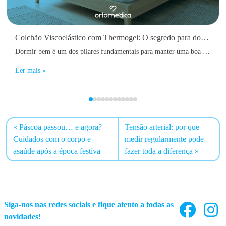
Colchão Viscoelástico com Thermogel: O segredo para dormir melhor todo o ano
Dormir bem é um dos pilares fundamentais para manter uma boa saúde física e mental. No entanto, muitas pessoas acordam diariamente com dores nas costas, sensação de cansaço, rigidez muscular ou até dificuldades em adormecer devido ao calor acumulado durante a noite.
Ler mais »
Páscoa passou… e agora?
Tensão arterial: por que
Cuidados com o corpo e
medir regularmente pode
asaúde após a época festiva
fazer toda a diferença
Siga-nos nas redes sociais e fique atento a todas as
novidades!