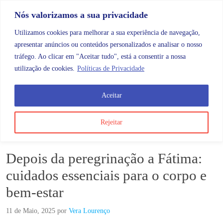
Skip to content
Promoções |
Veja as promoções agora!
Nós valorizamos a sua privacidade
Utilizamos cookies para melhorar a sua experiência de navegação,
apresentar anúncios ou conteúdos personalizados e analisar o nosso
tráfego. Ao clicar em "Aceitar tudo", está a consentir a nossa
Search
Account
Categorias
Cart
utilização de cookies.
Políticas de Privacidade
Aceitar
Blog
Depois da peregrinação a Fátima: cuidados essenciai
Rejeitar
Blog
Depois da peregrinação a Fátima:
cuidados essenciais para o corpo e
bem-estar
11 de Maio, 2025
por
Vera Lourenço