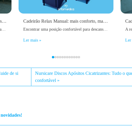
Colchão Viscoelástico com Thermogel: O segredo para dormir melhor todo o ano
Cadeirão Relax Manual: mais conforto, mais descanso e melhor qualidade de vida
Dormir bem é um dos pilares fundamentais para manter uma boa saúde física e mental. No entanto, muitas pessoas acordam diariamente com dores nas costas, sensação de cansaço, rigidez muscular ou até dificuldades em adormecer devido ao calor acumulado durante a noite.
Encontrar uma posição confortável para descansar nem sempre é fácil. Com o passar dos anos, após uma cirurgia ou simplesmente devido a problemas de mobilidade, dores nas costas ou dores nas pernas, um sofá convencional pode deixar de oferecer o apoio necessário. É precisamente nestas situações que um cadeirão relax manual faz toda a diferença.
Ler mais »
Ler
uide de si
Nursicare Discos Apósitos Cicatrizantes: Tudo o que
confortável
s novidades!