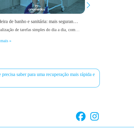
Cadeira de banho e sanitária: mais segurança, conforto e autonomia no dia-a-dia
A realização de tarefas simples do dia a dia, como tomar banho ou utilizar a casa de banho, pode tornar-se um verdadeiro desafio para pessoas com mobilidade reduzida, idosos ou utilizadores em fase de recuperação após uma cirurgia ou lesão.
 mais »
Ler mais »
 precisa saber para uma recuperação mais rápida e