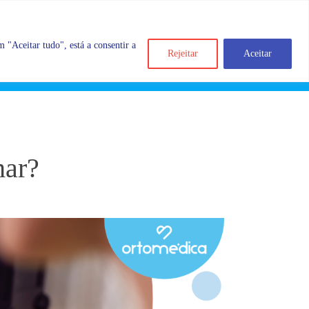
 "Aceitar tudo", está a consentir a
Rejeitar
Aceitar
Search
Account
Categorias
Cart
har?