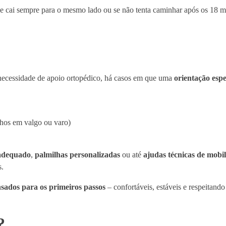
 se cai sempre para o mesmo lado ou se não tenta caminhar após os 18 
necessidade de apoio ortopédico, há casos em que uma
orientação espe
lhos em valgo ou varo)
 adequado
,
palmilhas personalizadas
ou até
ajudas técnicas de mobi
s.
sados para os primeiros passos
– confortáveis, estáveis e respeitand
?