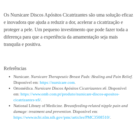
Os Nursicare Discos Apósitos Cicatrizantes são uma solução eficaz
e inovadora que ajuda a reduzir a dor, acelerar a cicatrização e
proteger a pele. Um pequeno investimento que pode fazer toda a
diferença para que a experiência da amamentação seja mais
tranquila e positiva.
Referências
Nursicare.
Nursicare Therapeutic Breast Pads: Healing and Pain Relief
.
Disponível em:
https://nursicare.com
.
Ortomédica.
Nursicare Discos Apósitos Cicatrizantes x6
. Disponível
em:
https://www.omb.com.pt/produto/nursicare-discos-apositos-
cicatrizantes-x6/
.
National Library of Medicine.
Breastfeeding-related nipple pain and
damage: treatment and prevention
. Disponível em:
https://www.ncbi.nlm.nih.gov/pmc/articles/PMC3508510/
.