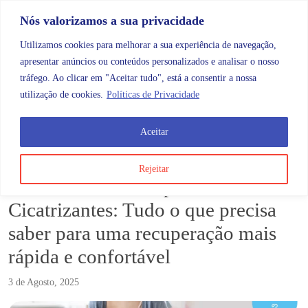
Skip to content
Promoções |
Veja as promoções agora!
Nós valorizamos a sua privacidade
Utilizamos cookies para melhorar a sua experiência de navegação,
apresentar anúncios ou conteúdos personalizados e analisar o nosso
tráfego. Ao clicar em "Aceitar tudo", está a consentir a nossa
Search
Account
Categorias
Cart
utilização de cookies.
Políticas de Privacidade
Aceitar
Blog
Nursicare Discos Apósitos Cicatrizantes: Tudo o que
Rejeitar
Nursicare Discos Apósitos
Cicatrizantes: Tudo o que precisa
saber para uma recuperação mais
rápida e confortável
3 de Agosto, 2025