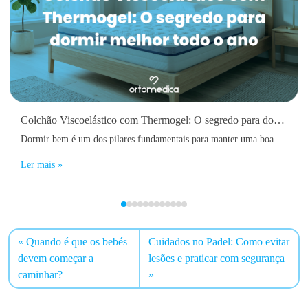
Colchão Viscoelástico com Thermogel: O segredo para dormir melhor todo o ano
Dormir bem é um dos pilares fundamentais para manter uma boa saúde física e mental. No entanto, muitas pessoas acordam diariamente com dores nas costas, sensação de cansaço, rigidez muscular ou até dificuldades em adormecer devido ao calor acumulado durante a noite.
Ler mais »
Quando é que os bebés
Cuidados no Padel: Como evitar
devem começar a
lesões e praticar com segurança
caminhar?