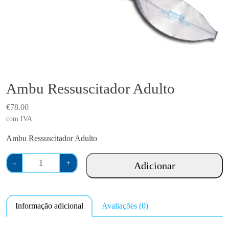
Ambu Ressuscitador Adulto
€
78.00
com IVA
Ambu Ressuscitador Adulto
Q
-
+
Adicionar
u
a
n
Informação adicional
Avaliações (0)
t
i