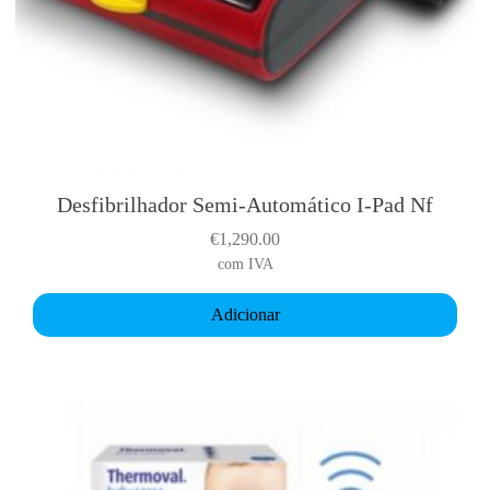
a
d
o
r
A
d
u
l
Desfibrilhador Semi-Automático I-Pad Nf
t
€
1,290.00
o
com IVA
Adicionar