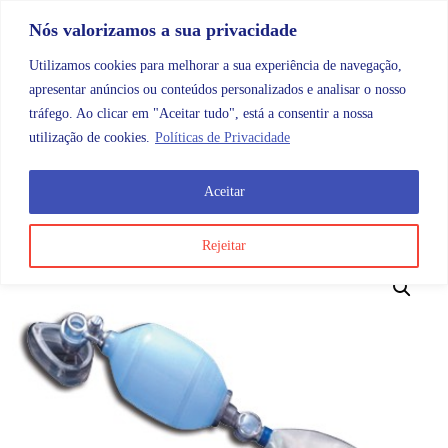
Skip to content
Promoções |
Veja as promoções agora!
Nós valorizamos a sua privacidade
Utilizamos cookies para melhorar a sua experiência de navegação,
apresentar anúncios ou conteúdos personalizados e analisar o nosso
tráfego. Ao clicar em "Aceitar tudo", está a consentir a nossa
Search
Account
Categorias
Cart
utilização de cookies.
Políticas de Privacidade
Aceitar
OMB
Diagnóstico
Emergência e primeiros socorros
Rejeitar