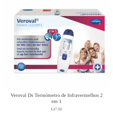
R
e
f
l
e
x
o
s
Q
u
e
e
n
Veroval Ds Termómetro de Infravermelhos 2
em 1
€
47.00