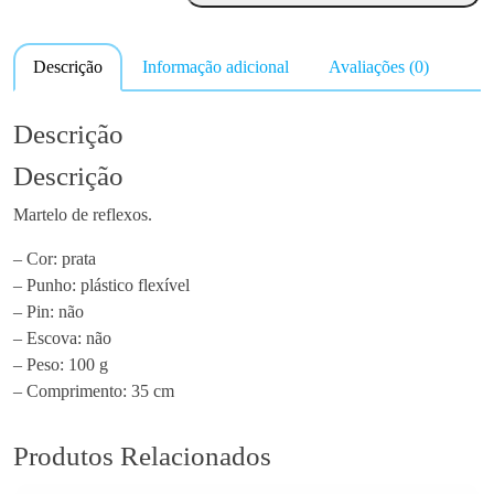
a
n
Descrição
Informação adicional
Avaliações (0)
t
i
d
Descrição
a
Descrição
d
e
Martelo de reflexos.
d
e
– Cor: prata
M
– Punho: plástico flexível
a
– Pin: não
r
– Escova: não
t
– Peso: 100 g
e
– Comprimento: 35 cm
l
o
Produtos Relacionados
d
e