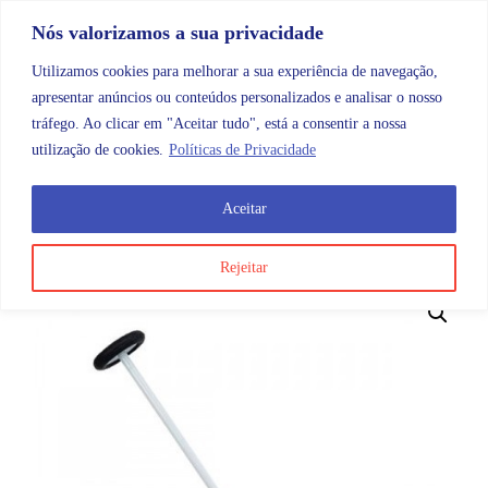
Skip to content
Promoções |
Veja as promoções agora!
Nós valorizamos a sua privacidade
Utilizamos cookies para melhorar a sua experiência de navegação,
apresentar anúncios ou conteúdos personalizados e analisar o nosso
tráfego. Ao clicar em "Aceitar tudo", está a consentir a nossa
Search
Account
Categorias
Cart
utilização de cookies.
Políticas de Privacidade
Aceitar
OMB
Diagnóstico
Martelos de reflexos
Martelo de 
Rejeitar