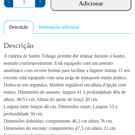
-
+
Adicionar
u
a
n
Descrição
Informação adicional
t
i
d
Descrição
a
A cadeira de banho Tobago permite-lhe relaxar durante o banho,
d
sentado confortavelmente. Está equipado com um assento
e
anatómico com recorte frontal para facilitar a higiene íntima. O seu
d
encosto está equipado com uma pega de transporte muito prática.
e
Dobra-se em segundos. Modelo regulável em altura (Opção com
C
rodas). Dimensões do assento: largura 41 x profundidade 40x de
a
altura. 46/53 cm. Altura do apoio de braço 20 cm.
d
Largura entre braços 48 cm. Dimensões totais: Largura 53 x
e
profundidade 50 cm.
i
Dimensões dobradas: comprimento 46,5 cm altura 76 cm.
r
Dimensões do encosto: comprimento 47,5 cm altura 21 cm.
a