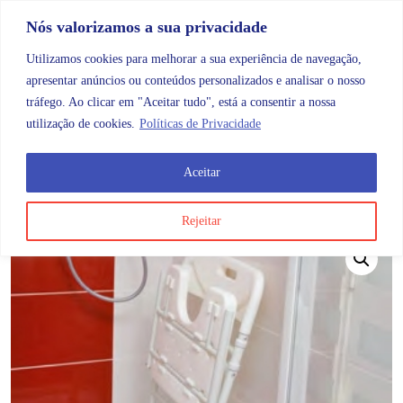
Skip to content
Promoções |
Veja as promoções agora!
Nós valorizamos a sua privacidade
Utilizamos cookies para melhorar a sua experiência de navegação,
apresentar anúncios ou conteúdos personalizados e analisar o nosso
tráfego. Ao clicar em "Aceitar tudo", está a consentir a nossa
Search
Account
Categorias
Cart
utilização de cookies.
Políticas de Privacidade
Aceitar
OMB
Ajudas diárias
Banho e ajudas ao banho
Cadei
Rejeitar