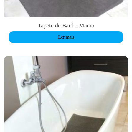
g
o
Tapete de Banho Macio
Ler mais