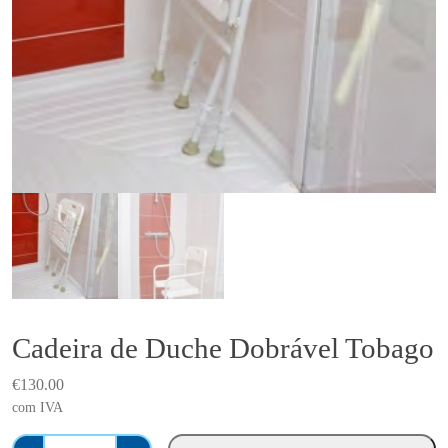
Cadeira de Duche Dobrável Tobago
€
130.00
com IVA
Q