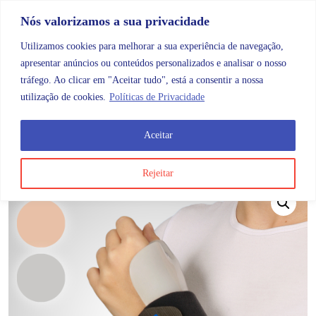
Skip to content
Promoções |
Veja as promoções agora!
Nós valorizamos a sua privacidade
Utilizamos cookies para melhorar a sua experiência de navegação,
apresentar anúncios ou conteúdos personalizados e analisar o nosso
tráfego. Ao clicar em "Aceitar tudo", está a consentir a nossa
Search
Account
Categorias
Cart
utilização de cookies.
Políticas de Privacidade
Aceitar
OMB
Ortopedia
Membros superiores
Mão
Dq150 
Rejeitar