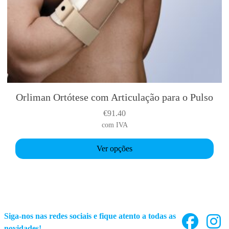
Orliman Ortótese com Articulação para o Pulso
T
h
€
91.40
i
com IVA
s
p
Ver opções
r
o
d
u
c
Siga-nos nas redes sociais e fique atento a todas as
t
novidades!