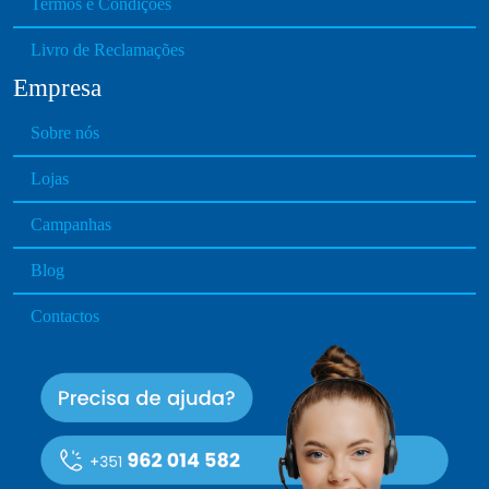
Termos e Condições
.
T
Livro de Reclamações
h
Empresa
e
o
Sobre nós
p
t
Lojas
i
o
Campanhas
n
Blog
s
m
Contactos
a
y
b
e
c
h
o