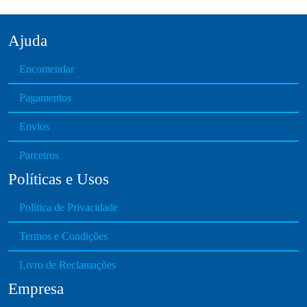
o
n
Ajuda
t
h
Encomendar
e
p
Pagamentos
r
o
Envios
d
Parceiros
u
c
Políticas e Usos
t
p
Política de Privacidade
a
Termos e Condições
g
e
Livro de Reclamações
Empresa