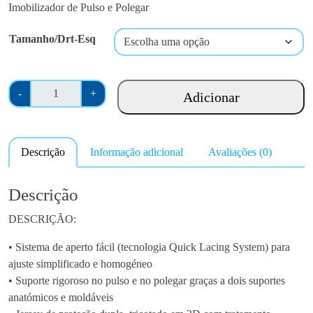
Imobilizador de Pulso e Polegar
Tamanho/Drt-Esq
Q
-
+
Adicionar
u
a
n
Descrição
Informação adicional
Avaliações (0)
t
i
d
Descrição
a
DESCRIÇÃO:
d
e
• Sistema de aperto fácil (tecnologia Quick Lacing System) para
d
ajuste simplificado e homogéneo
e
• Suporte rigoroso no pulso e no polegar graças a dois suportes
I
anatómicos e moldáveis
m