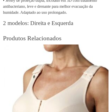
• Jersey de proteção dupla, tricotado em 3D com tratamento
o
antibacteriano, leve e drenante para melhor evacuação da
b
humidade. Adaptado ao uso prolongado.
i
l
2 modelos: Direita e Esquerda
i
z
Produtos Relacionados
a
d
o
r
d
e
P
u
l
s
o
L
i