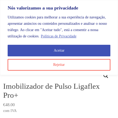
Skip to content
Promoções |
Veja as promoções agora!
Nós valorizamos a sua privacidade
Utilizamos cookies para melhorar a sua experiência de navegação,
apresentar anúncios ou conteúdos personalizados e analisar o nosso
tráfego. Ao clicar em "Aceitar tudo", está a consentir a nossa
Search
Account
Categorias
Cart
utilização de cookies.
Políticas de Privacidade
Aceitar
Sem categoria
Imobilizador de Pulso Ligaflex Pro+
Rejeitar
Imobilizador de Pulso Ligaflex
Pro+
€
48.00
com IVA