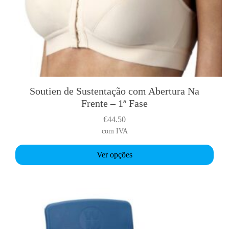
g
a
f
l
e
x
P
Soutien de Sustentação com Abertura Na
T
r
Frente – 1ª Fase
h
o
i
€
44.50
+
s
com IVA
p
r
Ver opções
o
d
u
c
t
h