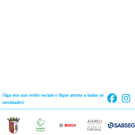
e
o
p
t
i
o
n
s
m
a
y
b
e
c
Siga-nos nas redes sociais e fique atento a todas as
h
novidades!
o
s
e
n