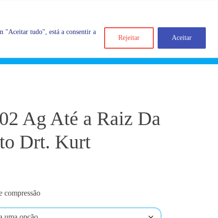
 "Aceitar tudo", está a consentir a
Rejeitar
Aceitar
Search
Account
Categorias
Cart
002 Ag Até a Raiz Da
to Drt. Kurt
de compressão