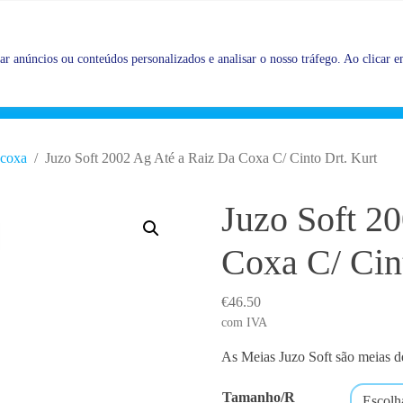
Promoções |
Veja as promoções agora!
r anúncios ou conteúdos personalizados e analisar o nosso tráfego. Ao clicar em
 coxa
Juzo Soft 2002 Ag Até a Raiz Da Coxa C/ Cinto Drt. Kurt
Juzo Soft 2
Coxa C/ Cin
€
46.50
com IVA
As Meias Juzo Soft são meias 
Tamanho/R