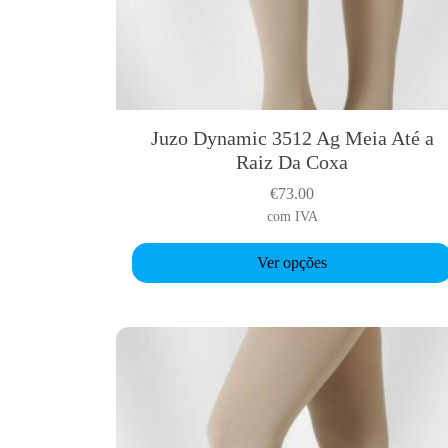
Juzo Dynamic 3512 Ag Meia Até a
T
Raiz Da Coxa
h
i
€
73.00
s
com IVA
p
r
Ver opções
o
d
u
c
t
h
a