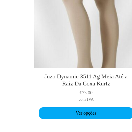
s
m
u
l
t
i
p
l
e
v
a
Juzo Dynamic 3511 Ag Meia Até a
T
r
Raiz Da Coxa Kurtz
h
i
i
a
€
73.00
s
n
com IVA
p
t
r
Ver opções
s
o
.
d
T