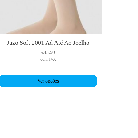
Juzo Soft 2001 Ad Até Ao Joelho
T
h
€
43.50
com IVA
s
p
Ver opções
o
d
u
c
h
a