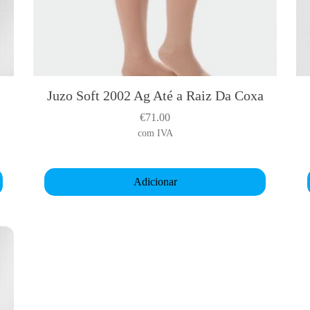
a
C
o
x
a
C
Juzo Soft 2002 Ag Até a Raiz Da Coxa
/
€
71.00
C
i
com IVA
i
n
t
r
Adicionar
o
D
r
t
.
t
K
u
r