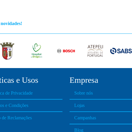
s novidades!
t
i
ticas e Usos
Empresa
ica de Privacidade
Sobre nós
os e Condições
Lojas
o de Reclamações
Campanhas
Blog