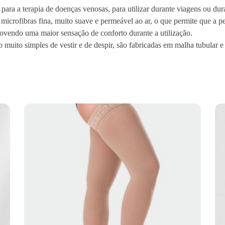
ara a terapia de doenças venosas, para utilizar durante viagens ou duran
o
microfibras fina, muito suave e permeável ao ar, o que permite que a 
f
ovendo uma maior sensação de conforto durante a utilização.
t
 muito simples de vestir e de despir, são fabricadas em malha tubular e
2
0
0
2
A
g
A
t
é
a
R
a
i
z
D