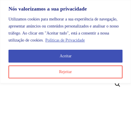
Skip to content
Promoções |
Veja as promoções agora!
Nós valorizamos a sua privacidade
Utilizamos cookies para melhorar a sua experiência de navegação,
apresentar anúncios ou conteúdos personalizados e analisar o nosso
tráfego. Ao clicar em "Aceitar tudo", está a consentir a nossa
Search
Account
Categorias
Cart
utilização de cookies.
Políticas de Privacidade
Aceitar
OMB
Material Clínico
Acessórios de saúde
Mascaras
Rejeitar