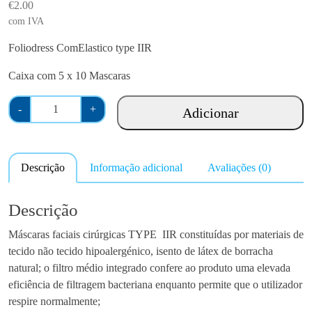
€
2.00
com IVA
Foliodress ComElastico type IIR
Caixa com 5 x 10 Mascaras
Q
-
+
Adicionar
u
a
n
Descrição
Informação adicional
Avaliações (0)
t
i
d
Descrição
a
Máscaras faciais cirúrgicas TYPE IIR constituídas por materiais de
d
tecido não tecido hipoalergénico, isento de látex de borracha
e
natural; o filtro médio integrado confere ao produto uma elevada
d
eficiência de filtragem bacteriana enquanto permite que o utilizador
e
respire normalmente;
M