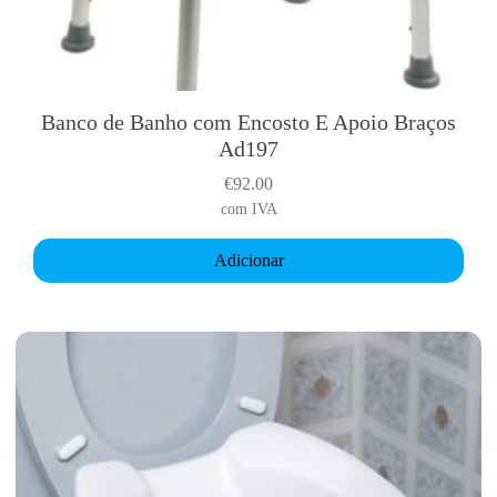
i
P
l
u
s
Banco de Banho com Encosto E Apoio Braços
1
Ad197
4
€
92.00
U
com IVA
n
i
Adicionar
d
a
d
e
s
(
C
u
e