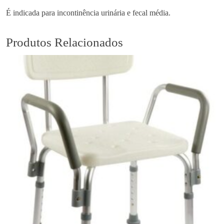
h
r
É indicada para incontinência urinária e fecal média.
€
e
2
P
2
Produtos Relacionados
r
.
e
0
m
0
i
u
m
M
o
b
i
l
e
M
a
x