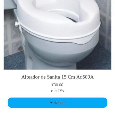
c
a
)
Alteador de Sanita 15 Cm Ad509A
€
30.00
com IVA
Adicionar