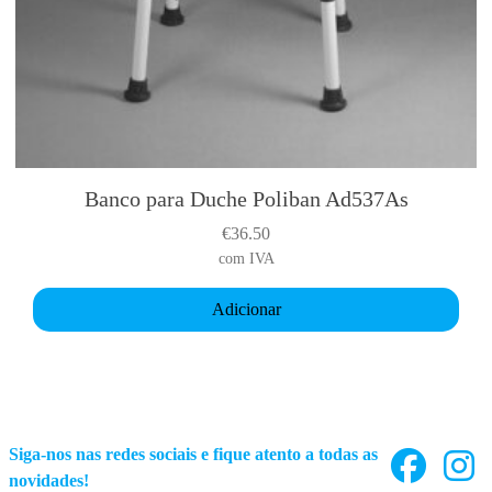
Banco para Duche Poliban Ad537As
€
36.50
com IVA
Adicionar
Siga-nos nas redes sociais e fique atento a todas as
novidades!