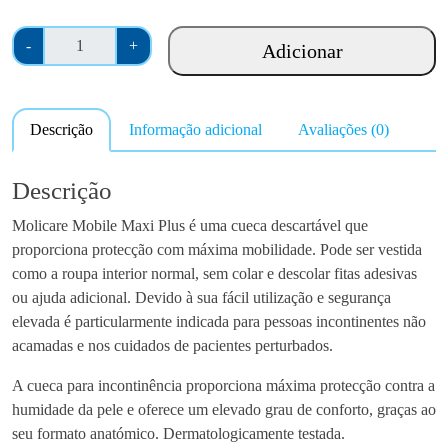
r
Q
a
-
+
Adicionar
u
n
a
g
n
e
Descrição
Informação adicional
Avaliações (0)
t
:
i
€
d
Descrição
2
a
0
Molicare Mobile Maxi Plus é uma cueca descartável que
d
.
proporciona protecção com máxima mobilidade. Pode ser vestida
e
0
como a roupa interior normal, sem colar e descolar fitas adesivas
d
0
ou ajuda adicional. Devido à sua fácil utilização e segurança
e
t
elevada é particularmente indicada para pessoas incontinentes não
M
h
acamadas e nos cuidados de pacientes perturbados.
o
r
l
o
A cueca para incontinência proporciona máxima protecção contra a
i
u
humidade da pele e oferece um elevado grau de conforto, graças ao
c
g
seu formato anatómico. Dermatologicamente testada.
a