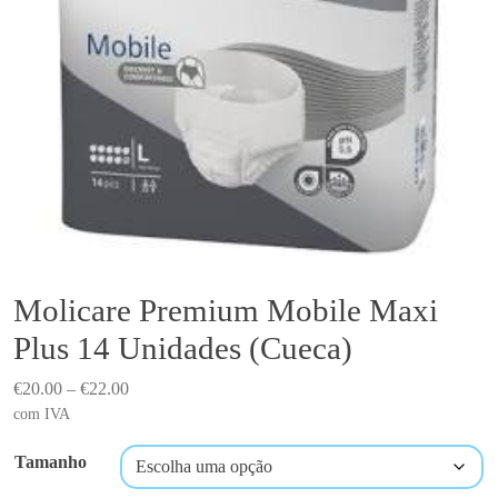
Molicare Premium Mobile Maxi
Plus 14 Unidades (Cueca)
P
€
20.00
–
€
22.00
r
com IVA
i
Tamanho
c
e