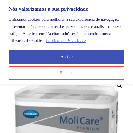
Skip to content
Promoções |
Veja as promoções agora!
Nós valorizamos a sua privacidade
Utilizamos cookies para melhorar a sua experiência de navegação,
apresentar anúncios ou conteúdos personalizados e analisar o nosso
tráfego. Ao clicar em "Aceitar tudo", está a consentir a nossa
Search
Account
Categorias
Cart
utilização de cookies.
Políticas de Privacidade
Aceitar
OMB
Higiene e cuidados do corpo
Cuecas e fraldas
Rejeitar