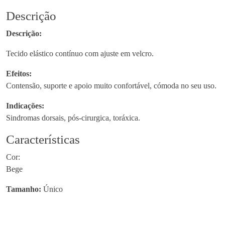
d
Descrição
a
Descrição:
d
e
Tecido elástico contínuo com ajuste em velcro.
d
e
Efeitos:
O
Contensão, suporte e apoio muito confortável, cómoda no seu uso.
r
Indicações:
l
Sindromas dorsais, pós-cirurgica, toráxica.
i
m
Características
a
n
Cor:
F
Bege
a
Tamanho:
Único
i
x
a