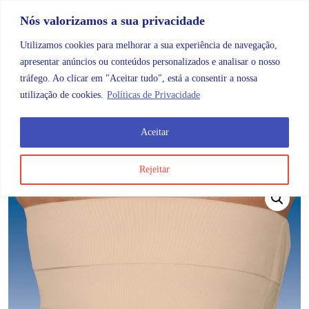
Skip to content
Promoções |
Veja as promoções agora!
Nós valorizamos a sua privacidade
Utilizamos cookies para melhorar a sua experiência de navegação,
apresentar anúncios ou conteúdos personalizados e analisar o nosso
tráfego. Ao clicar em "Aceitar tudo", está a consentir a nossa
Search
Account
Categorias
Cart
utilização de cookies.
Políticas de Privacidade
Aceitar
OMB
Ortopedia
Membros superiores
Abdómen
O
Rejeitar