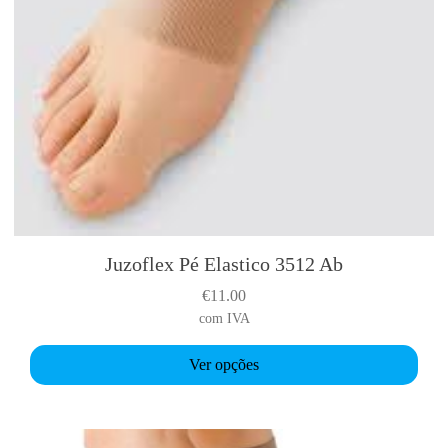
Juzoflex Pé Elastico 3512 Ab
T
h
€
11.00
i
com IVA
s
p
Ver opções
r
o
d