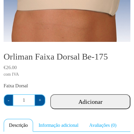
Orliman Faixa Dorsal Be-175
€
26.00
com IVA
Faixa Dorsal
Q
-
+
Adicionar
u
a
n
Descrição
Informação adicional
Avaliações (0)
t
i