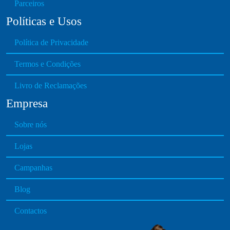
e
Parceiros
i
n
Políticas e Usos
a
o
n
n
Política de Privacidade
t
t
s
h
Termos e Condições
.
e
T
Livro de Reclamações
p
h
r
Empresa
e
o
o
d
Sobre nós
p
u
t
Lojas
c
i
t
o
Campanhas
p
n
a
Blog
s
g
m
e
Contactos
a
y